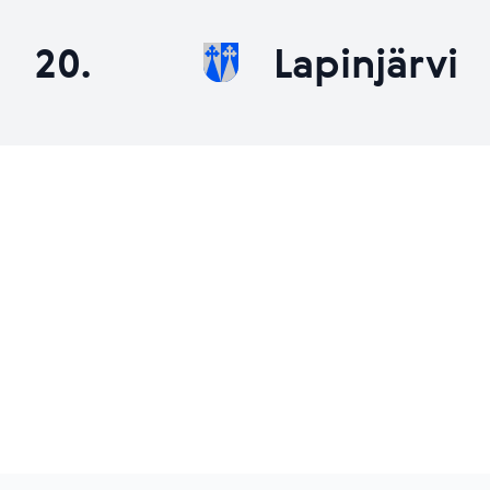
20.
Lapinjärvi
Footer