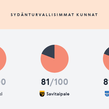
SYDÄNTURVALLISIMMAT KUNNAT
00
81
/100
8
ki
Savitaipale