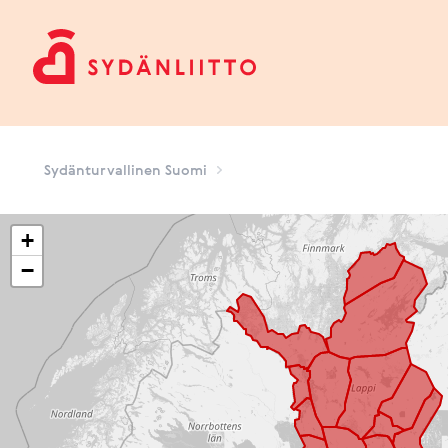
Sydänturvallinen Suomi
Sydänturvallinen Suomi
+
−