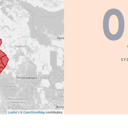
0
SY
Leaflet
| ©
OpenStreetMap
contributors