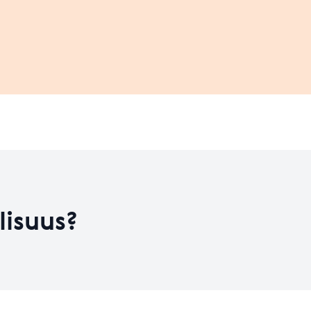
Leaflet
| ©
OpenStreetMap
contributors
on kehitysvaiheess
HYVÄ
Koulutusten määrä
3
Koulutusten määrä
13
Taso 31.12.2023
4.96
lisuus?