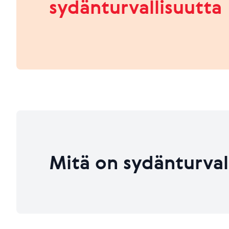
sydänturvallisuutta
HEIKKO
PARANNETTAVAA
Viimeksi päivitetty 26.06.2026
Viimeksi päivitetty 26.06.2026
Mitä on sydänturval
Viimeksi päivitetty 26.06.2026