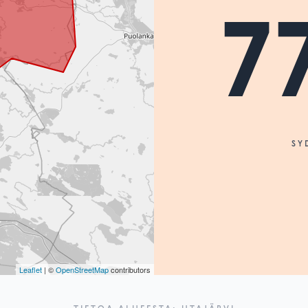
7
SY
Leaflet
| ©
OpenStreetMap
contributors