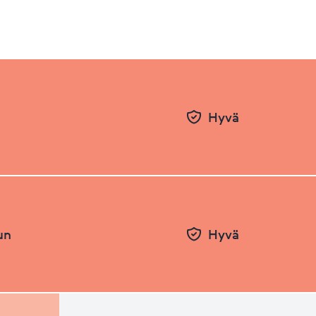
Hyvä
un
Hyvä
Pvm
Taso
26.06.2026
77.37
31.12.2025
78.49