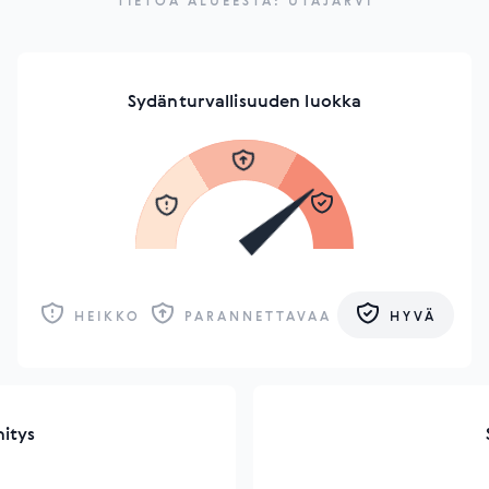
TIETOA ALUEESTA: UTAJÄRVI
Sydänturvallisuuden luokka
HEIKKO
PARANNETTAVAA
HYVÄ
hitys