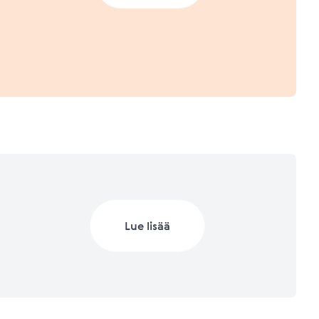
a.
 2023 (Q1/2023)
Lisätietoja mittareista
Lisätietoja mittareista
 2022
Lue lisää
Lisätietoja mittareista