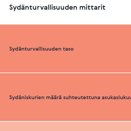
Sydänturvallisuuden mittarit
Sydänturvallisuuden taso
Sydänturvallisuuden luokka
Sydäniskurien määrä suhteutettuna asukasluku