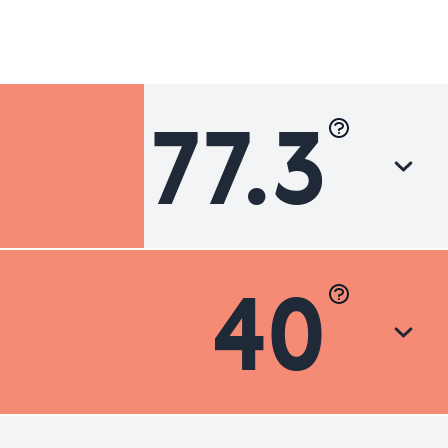
77.3
40
Luokka
Hyvä
Hyvä