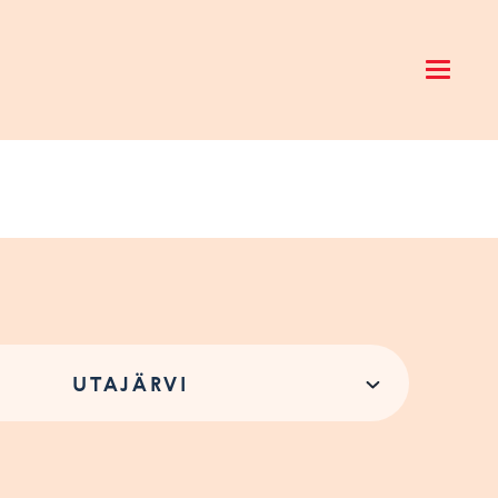
Open 
UTAJÄRVI