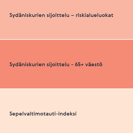
Sydäniskurien määrä suhteutettuna asukasluku
Sydäniskurien sijoittelu – riskialueluokat
HEIKKO
PARANNETTAVAA
Sydäniskurien sijoittelu – riskialueluokat
Sydäniskurien sijoittelu - 65+ väestö
Viimeksi päivitetty 26.06.2026
+
HEIKKO
PARANNETTAVAA
−
Sydäniskurien sijoittelu - 65+ väestö
Sepelvaltimotauti-indeksi
+