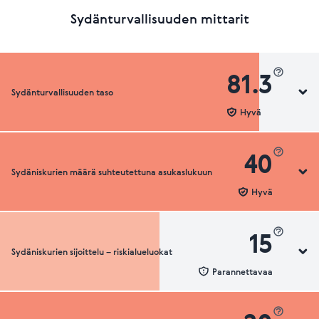
Sydänturvallisuuden mittarit
81.3
Sydänturvallisuuden taso
Hyvä
40
Sydäniskurien määrä suhteutettuna asukaslukuun
Sydänturvallisuuden luokka
Hyvä
15
Sydäniskurien sijoittelu – riskialueluokat
Sydäniskurien määrä suhteutettuna asukaslukuun
Parannettavaa