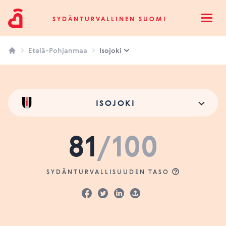
Sydänturvallinen Suomi
SYDÄNTURVALLINEN SUOMI
Open
Etelä-Pohjanmaa
Isojoki
ISOJOKI
81
/100
SYDÄNTURVALLISUUDEN TASO