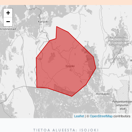
+
−
Leaflet
| ©
OpenStreetMap
contributors
TIETOA ALUEESTA: ISOJOKI