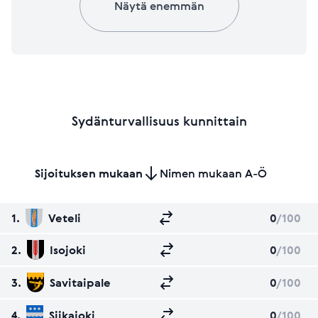
Näytä enemmän
Sydänturvallisuus kunnittain
Sijoituksen mukaan
Nimen mukaan A-Ö
1.
Veteli
0
/100
2.
Isojoki
0
/100
3.
Savitaipale
0
/100
4.
Siikajoki
0
/100