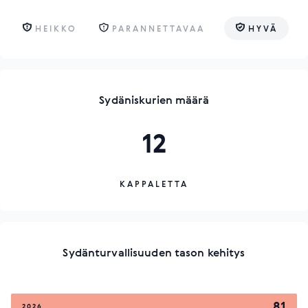
HEIKKO
PARANNETTAVAA
HYVÄ
Sydäniskurien määrä
12
KAPPALETTA
Sydänturvallisuuden tason kehitys
81
2026