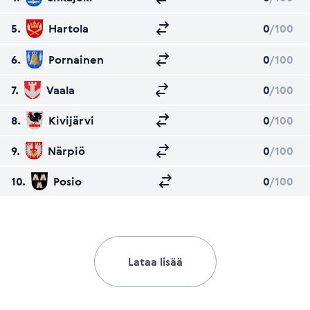
5.
Hartola
0
/100
6.
Pornainen
0
/100
7.
Vaala
0
/100
8.
Kivijärvi
0
/100
9.
Närpiö
0
/100
10.
Posio
0
/100
Lataa lisää