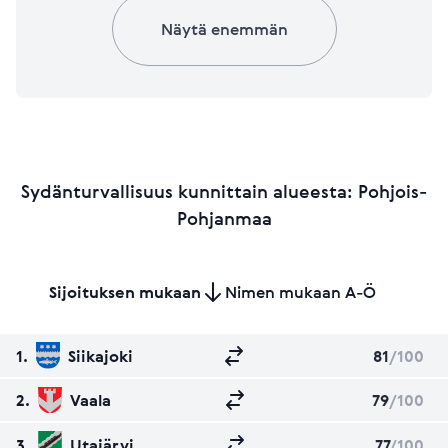
Näytä enemmän
Sydänturvallisuus kunnittain alueesta: Pohjois-
Pohjanmaa
Sijoituksen mukaan
Nimen mukaan A-Ö
1.
Siikajoki
81
/100
2.
Vaala
79
/100
3.
Utajärvi
77
/100