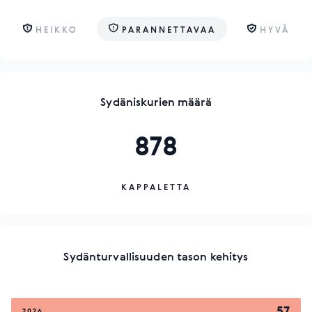
HEIKKO
PARANNETTAVAA
HYVÄ
Sydäniskurien määrä
878
KAPPALETTA
Sydänturvallisuuden tason kehitys
57
2026