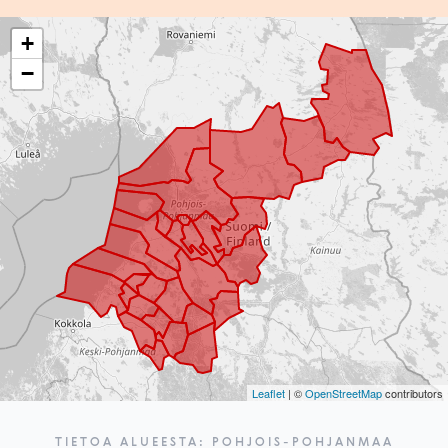
+
−
Leaflet
| ©
OpenStreetMap
contributors
TIETOA ALUEESTA: POHJOIS-POHJANMAA