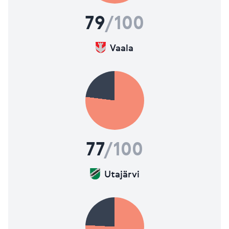
Viimeksi päivitetty 26.06.2026
Lisätietoja mittareista
79
/100
Vaala
77
/100
Utajärvi