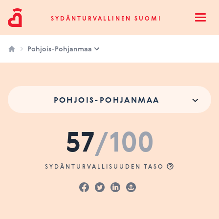
Sydänturvallinen Suomi
SYDÄNTURVALLINEN SUOMI
Open
Pohjois-Pohjanmaa
POHJOIS-POHJANMAA
57
/100
SYDÄNTURVALLISUUDEN TASO