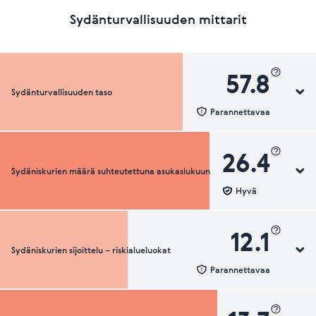
Sydänturvallisuuden mittarit
57.8
Sydänturvallisuuden taso
Parannettavaa
26.4
Sydäniskurien määrä suhteutettuna asukaslukuun
Sydänturvallisuuden luokka
Hyvä
12.1
Sydäniskurien sijoittelu – riskialueluokat
Sydäniskurien määrä suhteutettuna asukaslukuun
Parannettavaa