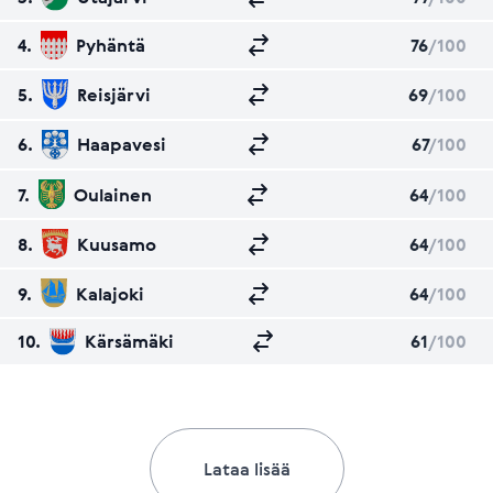
4.
Pyhäntä
76
/100
5.
Reisjärvi
69
/100
6.
Haapavesi
67
/100
7.
Oulainen
64
/100
8.
Kuusamo
64
/100
9.
Kalajoki
64
/100
10.
Kärsämäki
61
/100
Lataa lisää