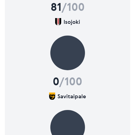
81
/100
Isojoki
0
/100
Savitaipale