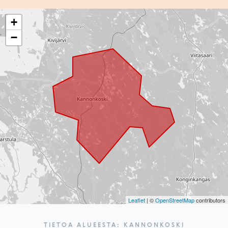
+
−
Leaflet
| ©
OpenStreetMap
contributors
TIETOA ALUEESTA: KANNONKOSKI