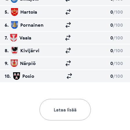
5.
Hartola
0
/100
6.
Pornainen
0
/100
7.
Vaala
0
/100
8.
Kivijärvi
0
/100
9.
Närpiö
0
/100
10.
Posio
0
/100
Lataa lisää