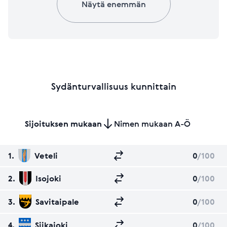
Näytä enemmän
Sydänturvallisuus kunnittain
Sijoituksen mukaan
Nimen mukaan A-Ö
1.
Veteli
0
/100
2.
Isojoki
0
/100
3.
Savitaipale
0
/100
4.
Siikajoki
0
/100