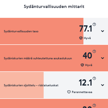
Sydänturvallisuuden mittarit
77.1
Sydänturvallisuuden taso
Hyvä
40
Sydäniskurien määrä suhteutettuna asukaslukuun
Sydänturvallisuuden luokka
Hyvä
12.1
Sydäniskurien sijoittelu – riskialueluokat
Sydäniskurien määrä suhteutettuna asukaslukuun
Parannettavaa