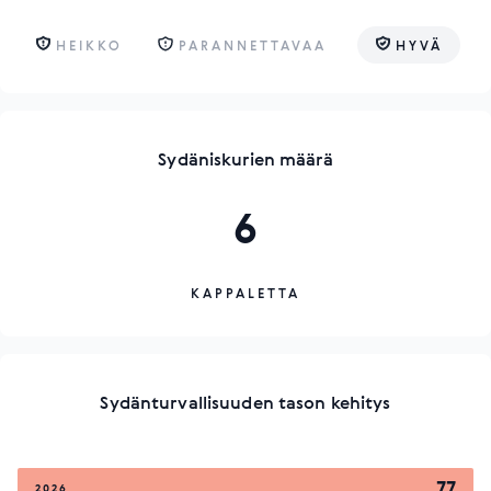
HEIKKO
PARANNETTAVAA
HYVÄ
Sydäniskurien määrä
6
KAPPALETTA
Sydänturvallisuuden tason kehitys
77
2026