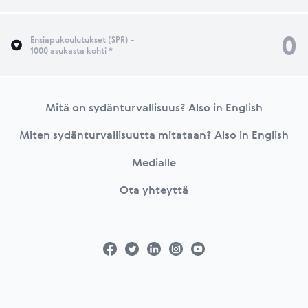
0
Ensiapukoulutukset (SPR) -
1000 asukasta kohti *
Footer
Mitä on sydänturvallisuus? Also in English
Miten sydänturvallisuutta mitataan? Also in English
Medialle
Ota yhteyttä