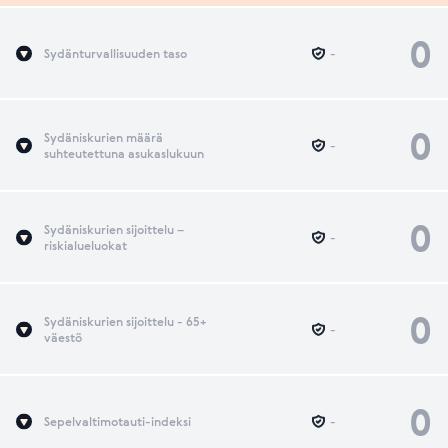
0
Sydänturvallisuuden taso
-
0
Sydäniskurien määrä
-
suhteutettuna asukaslukuun
0
Sydäniskurien sijoittelu –
-
riskialueluokat
0
Sydäniskurien sijoittelu - 65+
-
väestö
0
Sepelvaltimotauti-indeksi
-