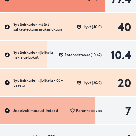
40
Sydäniskurien määrä
Hyvä(40.0)
suhteutettuna asukaslukuun
10.4
Sydäniskurien sijoittelu –
Parannettavaa(10.47)
riskialueluokat
20
Sydäniskurien sijoittelu - 65+
Hyvä(20.0)
väestö
7
Sepelvaltimotauti-indeksi
Parannettavaa