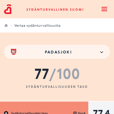
Sydänturvallinen Suomi
SYDÄNTURVALLINEN SUOMI
Open
Vertaa sydänturvallisuutta
PADASJOKI
77
/100
SYDÄNTURVALLISUUDEN TASO
77.4
Sydänturvallisuuden taso
Hyvä