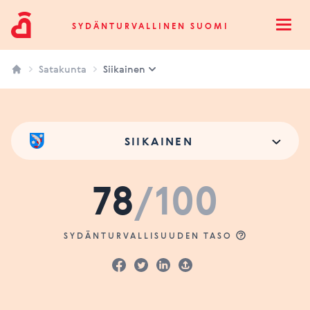
Sydänturvallinen Suomi
SYDÄNTURVALLINEN SUOMI
Open
Satakunta
Siikainen
SIIKAINEN
78
/100
SYDÄNTURVALLISUUDEN TASO