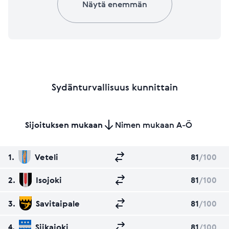
Näytä enemmän
Sydänturvallisuus kunnittain
Sijoituksen mukaan
Nimen mukaan A-Ö
1.
Veteli
81
/100
2.
Isojoki
81
/100
3.
Savitaipale
81
/100
4.
Siikajoki
81
/100