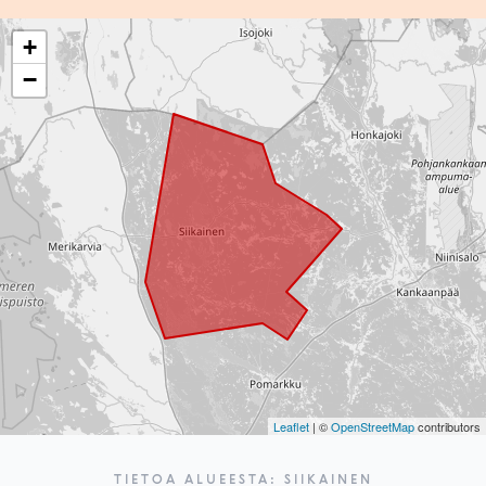
+
−
Leaflet
| ©
OpenStreetMap
contributors
TIETOA ALUEESTA: SIIKAINEN