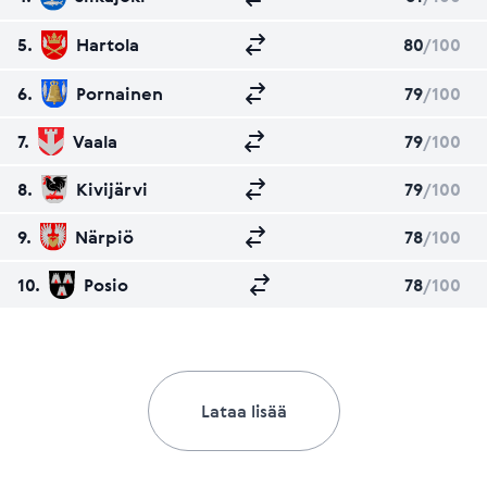
5.
Hartola
80
/100
6.
Pornainen
79
/100
7.
Vaala
79
/100
8.
Kivijärvi
79
/100
9.
Närpiö
78
/100
10.
Posio
78
/100
Lataa lisää