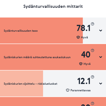
Sydänturvallisuuden mittarit
78.1
Sydänturvallisuuden taso
Hyvä
40
Sydäniskurien määrä suhteutettuna asukaslukuun
Sydänturvallisuuden luokka
Hyvä
12.1
Sydäniskurien sijoittelu – riskialueluokat
Sydäniskurien määrä suhteutettuna asukaslukuun
Parannettavaa