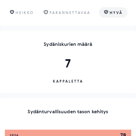
HEIKKO
PARANNETTAVAA
HYVÄ
Sydäniskurien määrä
7
KAPPALETTA
Sydänturvallisuuden tason kehitys
78
2026