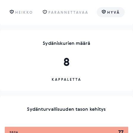
HEIKKO
PARANNETTAVAA
HYVÄ
Sydäniskurien määrä
8
KAPPALETTA
Sydänturvallisuuden tason kehitys
77
2026