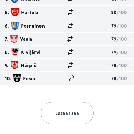
5.
Hartola
80
/100
6.
Pornainen
79
/100
7.
Vaala
79
/100
8.
Kivijärvi
79
/100
9.
Närpiö
78
/100
10.
Posio
78
/100
Lataa lisää