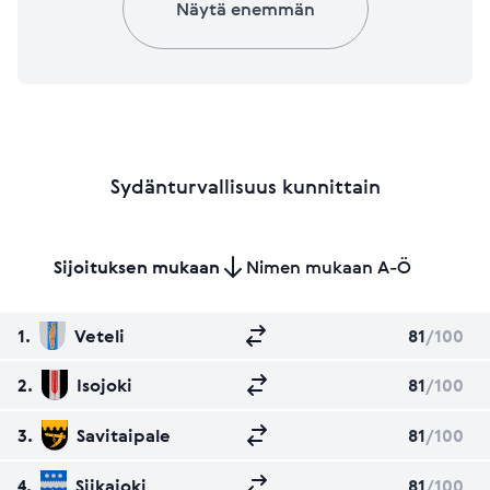
Näytä enemmän
Sydänturvallisuus kunnittain
Sijoituksen mukaan
Nimen mukaan A-Ö
1.
Veteli
81
/100
2.
Isojoki
81
/100
3.
Savitaipale
81
/100
4.
Siikajoki
81
/100