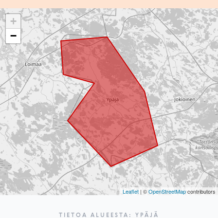
+
−
Leaflet
| ©
OpenStreetMap
contributors
TIETOA ALUEESTA: YPÄJÄ