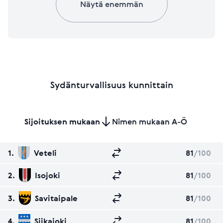
Näytä enemmän
Sydänturvallisuus kunnittain
Sijoituksen mukaan
Nimen mukaan A-Ö
1.
Veteli
81
/100
2.
Isojoki
81
/100
3.
Savitaipale
81
/100
4.
Siikajoki
81
/100