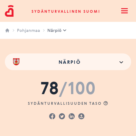
Sydänturvallinen Suomi
SYDÄNTURVALLINEN SUOMI
Open
Pohjanmaa
Närpiö
NÄRPIÖ
78
/100
SYDÄNTURVALLISUUDEN TASO