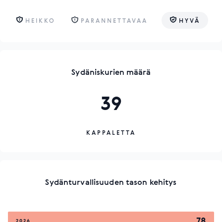
HEIKKO
PARANNETTAVAA
HYVÄ
Sydäniskurien määrä
39
KAPPALETTA
Sydänturvallisuuden tason kehitys
78
2026