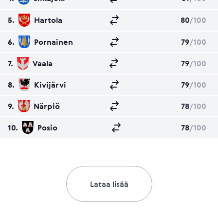
5.
Hartola
80
/100
6.
Pornainen
79
/100
7.
Vaala
79
/100
8.
Kivijärvi
79
/100
9.
Närpiö
78
/100
10.
Posio
78
/100
Lataa lisää