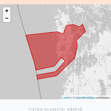
+
−
Leaflet
| ©
OpenStreetMap
contributors
TIETOA ALUEESTA: NÄRPIÖ