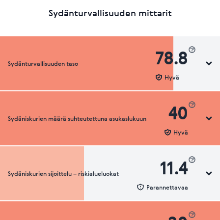
Sydänturvallisuuden mittarit
78.8
Sydänturvallisuuden taso
Hyvä
40
Sydäniskurien määrä suhteutettuna asukaslukuun
Sydänturvallisuuden luokka
Hyvä
11.4
Sydäniskurien sijoittelu – riskialueluokat
Sydäniskurien määrä suhteutettuna asukaslukuun
Parannettavaa