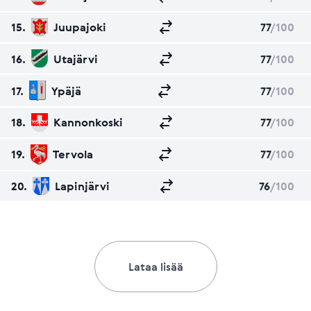
15.
Juupajoki
77
/100
16.
Utajärvi
77
/100
17.
Ypäjä
77
/100
18.
Kannonkoski
77
/100
19.
Tervola
77
/100
20.
Lapinjärvi
76
/100
Lataa lisää