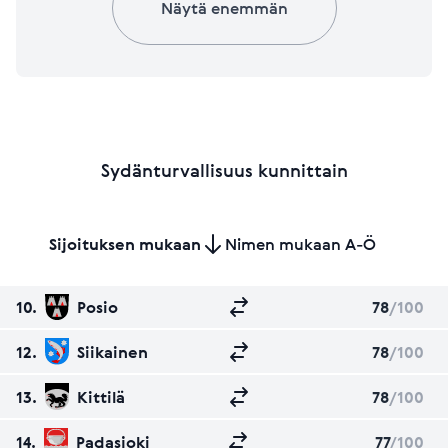
Näytä enemmän
Sydänturvallisuus kunnittain
Sijoituksen mukaan
Nimen mukaan A-Ö
10.
Posio
78
/100
12.
Siikainen
78
/100
13.
Kittilä
78
/100
14.
Padasjoki
77
/100