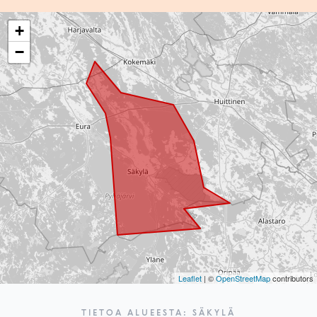
+
−
Leaflet
| ©
OpenStreetMap
contributors
TIETOA ALUEESTA: SÄKYLÄ