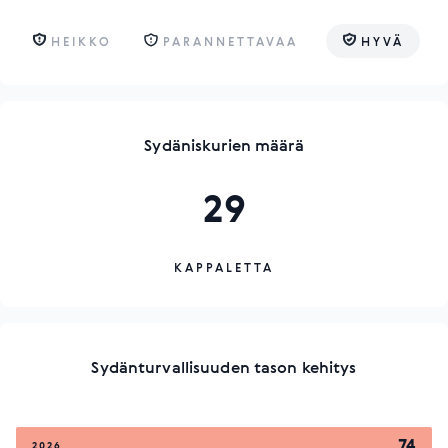
HEIKKO
PARANNETTAVAA
HYVÄ
Sydäniskurien määrä
29
KAPPALETTA
Sydänturvallisuuden tason kehitys
74
2026