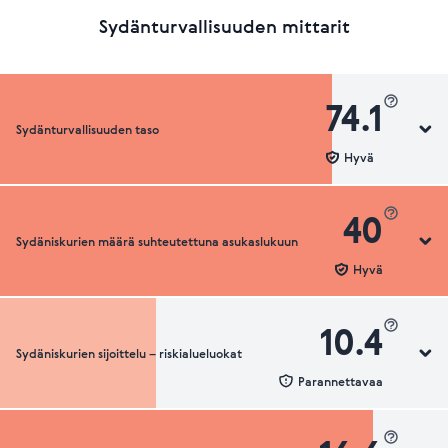
Sydänturvallisuuden mittarit
74.1
Sydänturvallisuuden taso
Hyvä
40
Sydäniskurien määrä suhteutettuna asukaslukuun
Sydänturvallisuuden luokka
Hyvä
10.4
Sydäniskurien sijoittelu – riskialueluokat
Sydäniskurien määrä suhteutettuna asukaslukuun
Parannettavaa