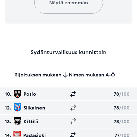
Näytä enemmän
Sydänturvallisuus kunnittain
Sijoituksen mukaan
Nimen mukaan A-Ö
10.
Posio
78
/100
12.
Siikainen
78
/100
13.
Kittilä
78
/100
14.
Padasjoki
77
/100