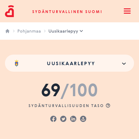
Sydänturvallinen Suomi
SYDÄNTURVALLINEN SUOMI
Open
Pohjanmaa
Uusikaarlepyy
UUSIKAARLEPYY
69
/100
SYDÄNTURVALLISUUDEN TASO