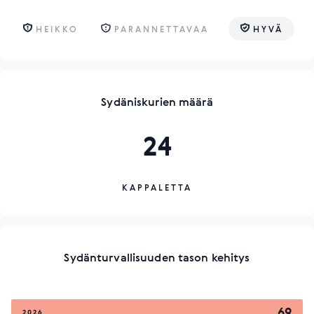
HEIKKO
PARANNETTAVAA
HYVÄ
Sydäniskurien määrä
24
KAPPALETTA
Sydänturvallisuuden tason kehitys
69
2026