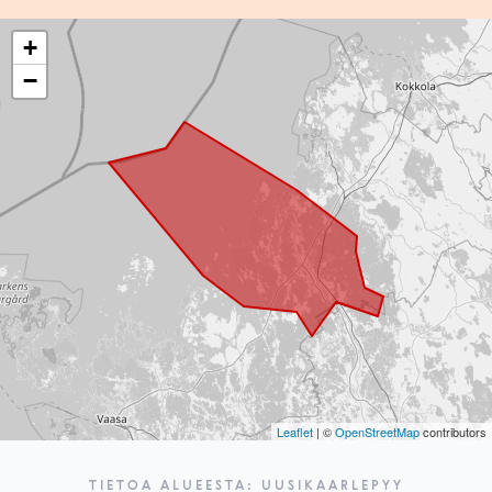
+
−
Leaflet
| ©
OpenStreetMap
contributors
TIETOA ALUEESTA: UUSIKAARLEPYY