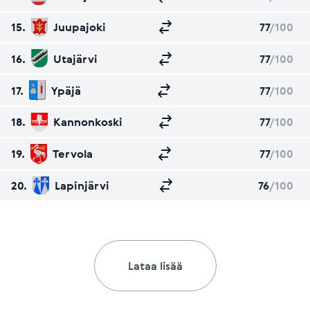
15.
Juupajoki
77
/100
16.
Utajärvi
77
/100
17.
Ypäjä
77
/100
18.
Kannonkoski
77
/100
19.
Tervola
77
/100
20.
Lapinjärvi
76
/100
Lataa lisää