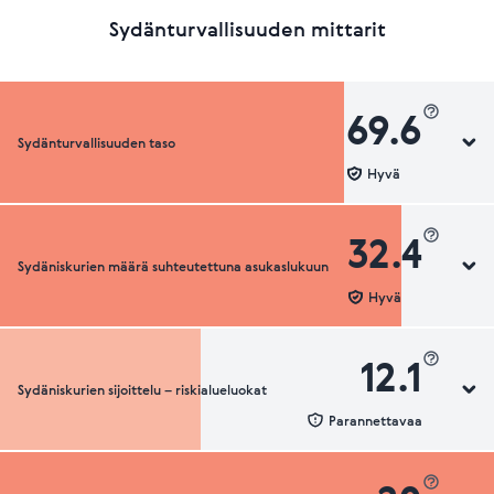
Sydänturvallisuuden mittarit
69.6
Sydänturvallisuuden taso
Hyvä
32.4
Sydäniskurien määrä suhteutettuna asukaslukuun
Sydänturvallisuuden luokka
Hyvä
12.1
Sydäniskurien sijoittelu – riskialueluokat
Sydäniskurien määrä suhteutettuna asukaslukuun
Parannettavaa