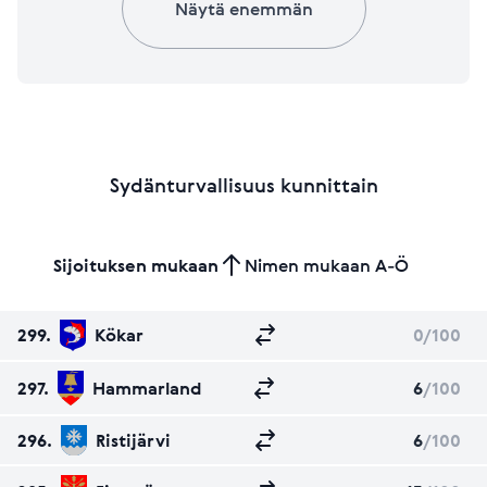
Näytä enemmän
Sydänturvallisuus kunnittain
Sijoituksen mukaan
Nimen mukaan A-Ö
299.
Kökar
0
/100
297.
Hammarland
6
/100
296.
Ristijärvi
6
/100