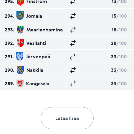
295.
Finström
13
/100
294.
Jomala
15
/100
293.
Maarianhamina
18
/100
292.
Vesilahti
28
/100
291.
Järvenpää
33
/100
290.
Nakkila
33
/100
289.
Kangasala
33
/100
Lataa lisää