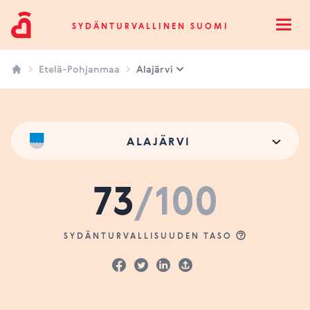
Sydänturvallinen Suomi
SYDÄNTURVALLINEN SUOMI
Open
Etelä-Pohjanmaa
Alajärvi
ALAJÄRVI
73
/100
SYDÄNTURVALLISUUDEN TASO