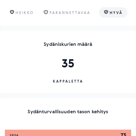
HEIKKO
PARANNETTAVAA
HYVÄ
Sydäniskurien määrä
35
KAPPALETTA
Sydänturvallisuuden tason kehitys
73
2026