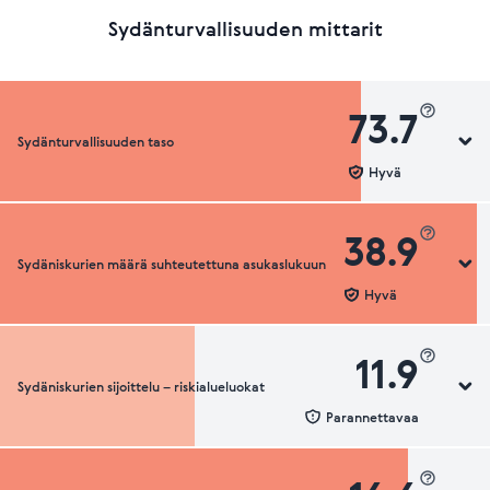
Sydänturvallisuuden mittarit
73.7
Sydänturvallisuuden taso
Hyvä
38.9
Sydäniskurien määrä suhteutettuna asukaslukuun
Sydänturvallisuuden luokka
Hyvä
11.9
Sydäniskurien sijoittelu – riskialueluokat
Sydäniskurien määrä suhteutettuna asukaslukuun
Parannettavaa