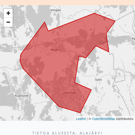
+
−
Leaflet
| ©
OpenStreetMap
contributors
TIETOA ALUEESTA: ALAJÄRVI