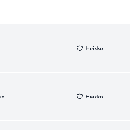
Heikko
un
Heikko
Pvm
Taso
26.06.2026
0
31.12.2025
0