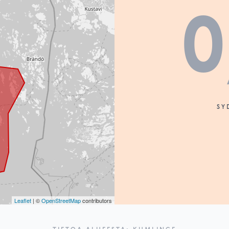
0
SY
Leaflet
| ©
OpenStreetMap
contributors