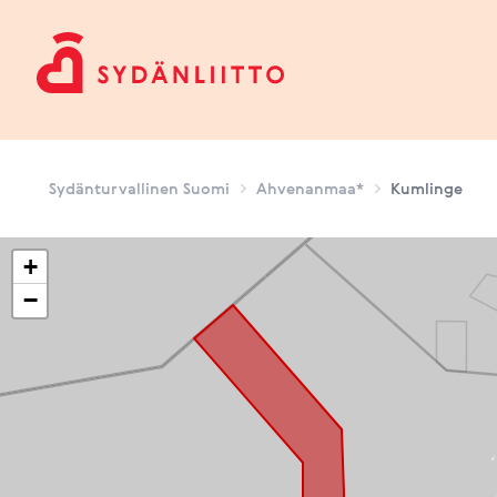
Sydänturvallinen Suomi
Sydänturvallinen Suomi
Ahvenanmaa*
Kumlinge
+
−