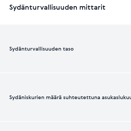
Sydänturvallisuuden mittarit
Sydänturvallisuuden taso
Sydänturvallisuuden luokka
Sydäniskurien määrä suhteutettuna asukasluku