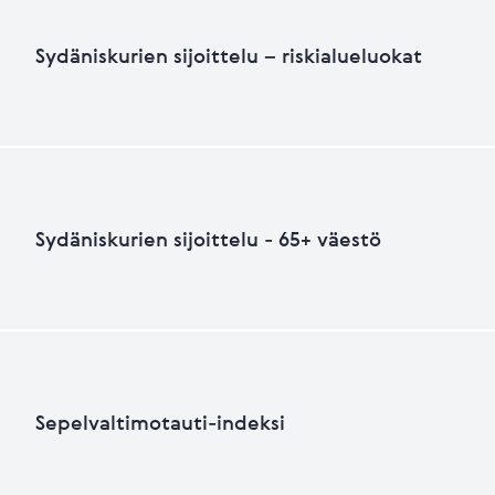
Sydäniskurien määrä suhteutettuna asukasluku
Sydäniskurien sijoittelu – riskialueluokat
HEIKKO
PARANNETTAVA
Sydäniskurien sijoittelu – riskialueluokat
Sydäniskurien sijoittelu - 65+ väestö
Viimeksi päivitetty 26.06.2026
+
HEIKKO
PARANNETTAVAA
−
Sydäniskurien sijoittelu - 65+ väestö
Sepelvaltimotauti-indeksi
+