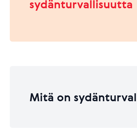
sydänturvallisuutta
HEIKKO
PARANNETTAVAA
Viimeksi päivitetty 26.06.2026
Viimeksi päivitetty 26.06.2026
Mitä on sydänturval
Viimeksi päivitetty 26.06.2026