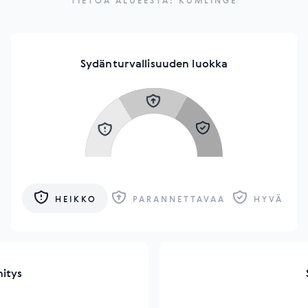
TIETOA ALUEESTA: KUMLINGE
Sydänturvallisuuden luokka
HEIKKO
PARANNETTAVAA
HYVÄ
hitys