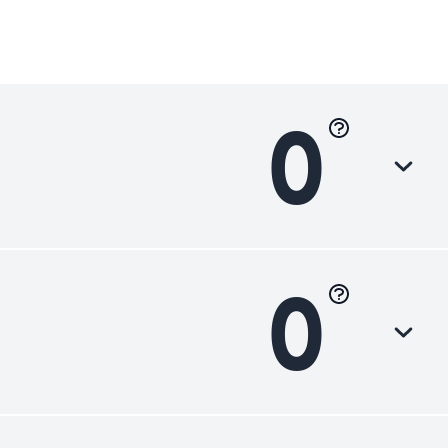
0
0
Luokka
Heikko
Heikko