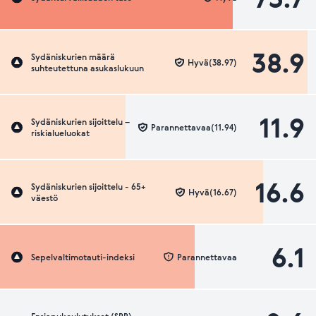
38.9
Sydäniskurien määrä
Hyvä(38.97)
suhteutettuna asukaslukuun
11.9
Sydäniskurien sijoittelu –
Parannettavaa(11.94)
riskialueluokat
16.6
Sydäniskurien sijoittelu - 65+
Hyvä(16.67)
väestö
6.1
Sepelvaltimotauti-indeksi
Parannettavaa