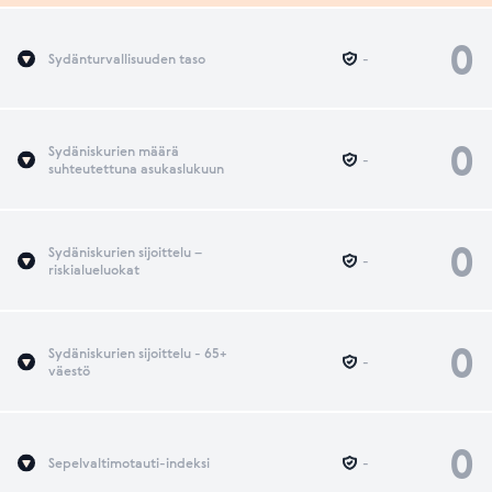
0
Sydänturvallisuuden taso
-
0
Sydäniskurien määrä
-
suhteutettuna asukaslukuun
0
Sydäniskurien sijoittelu –
-
riskialueluokat
0
Sydäniskurien sijoittelu - 65+
-
väestö
0
Sepelvaltimotauti-indeksi
-