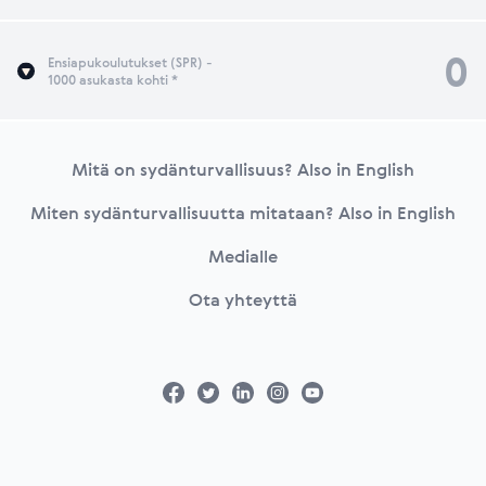
0
Ensiapukoulutukset (SPR) -
1000 asukasta kohti *
Footer
Mitä on sydänturvallisuus? Also in English
Miten sydänturvallisuutta mitataan? Also in English
Medialle
Ota yhteyttä