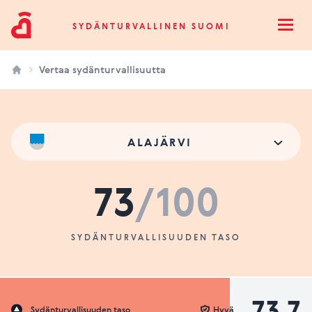
Sydänturvallinen Suomi
SYDÄNTURVALLINEN SUOMI
Open
Vertaa sydänturvallisuutta
ALAJÄRVI
73
/100
SYDÄNTURVALLISUUDEN TASO
73.7
Sydänturvallisuuden taso
Hyvä