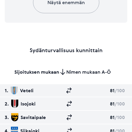
Näytä enemmän
Sydänturvallisuus kunnittain
Sijoituksen mukaan
Nimen mukaan A-Ö
1.
Veteli
81
/100
2.
Isojoki
81
/100
3.
Savitaipale
81
/100
4.
Siikajoki
81
/100