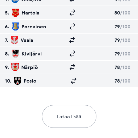
5.
Hartola
80
/100
6.
Pornainen
79
/100
7.
Vaala
79
/100
8.
Kivijärvi
79
/100
9.
Närpiö
78
/100
10.
Posio
78
/100
Lataa lisää