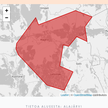
+
−
Leaflet
| ©
OpenStreetMap
contributors
TIETOA ALUEESTA: ALAJÄRVI