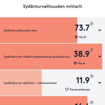
Sydänturvallisuuden mittarit
73.7
Sydänturvallisuuden taso
Hyvä
38.9
Sydäniskurien määrä suhteutettuna asukaslukuun
Sydänturvallisuuden luokka
Hyvä
11.9
Sydäniskurien sijoittelu – riskialueluokat
Sydäniskurien määrä suhteutettuna asukaslukuun
Parannettavaa