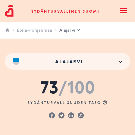
Sydänturvallinen Suomi
SYDÄNTURVALLINEN SUOMI
Open
Etelä-Pohjanmaa
Alajärvi
ALAJÄRVI
73
/100
SYDÄNTURVALLISUUDEN TASO