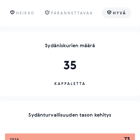
HEIKKO
PARANNETTAVAA
HYVÄ
Sydäniskurien määrä
35
KAPPALETTA
Sydänturvallisuuden tason kehitys
73
2026