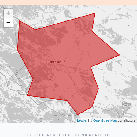
+
−
Leaflet
| ©
OpenStreetMap
contributors
TIETOA ALUEESTA: PUNKALAIDUN