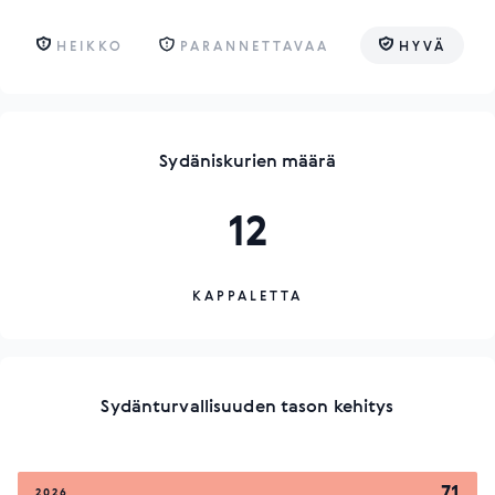
HEIKKO
PARANNETTAVAA
HYVÄ
Sydäniskurien määrä
12
KAPPALETTA
Sydänturvallisuuden tason kehitys
71
2026