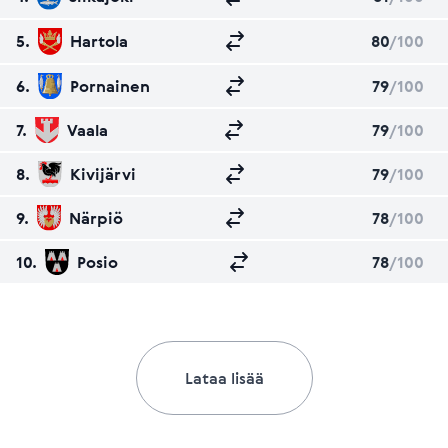
5.
Hartola
80
/100
6.
Pornainen
79
/100
7.
Vaala
79
/100
8.
Kivijärvi
79
/100
9.
Närpiö
78
/100
10.
Posio
78
/100
Lataa lisää