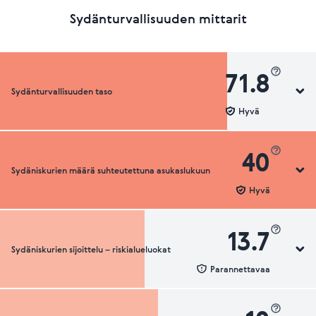
Sydänturvallisuuden mittarit
71.8
Sydänturvallisuuden taso
Hyvä
40
Sydäniskurien määrä suhteutettuna asukaslukuun
Sydänturvallisuuden luokka
Hyvä
13.7
Sydäniskurien sijoittelu – riskialueluokat
Sydäniskurien määrä suhteutettuna asukaslukuun
Parannettavaa