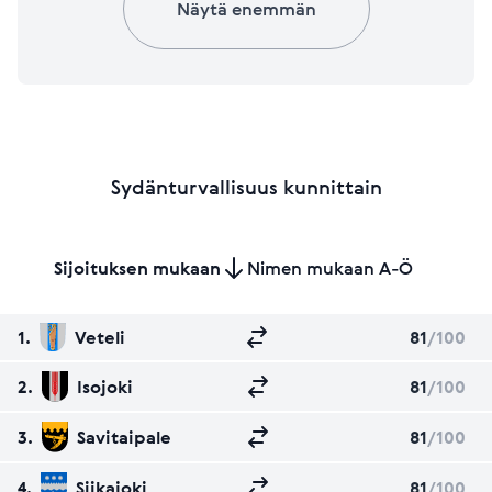
Näytä enemmän
Sydänturvallisuus kunnittain
Sijoituksen mukaan
Nimen mukaan A-Ö
1.
Veteli
81
/100
2.
Isojoki
81
/100
3.
Savitaipale
81
/100
4.
Siikajoki
81
/100