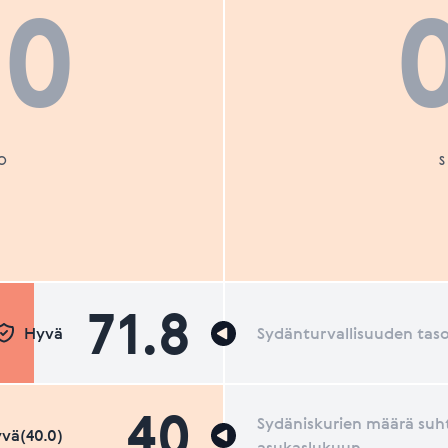
00
O
71.8
Hyvä
Sydänturvallisuuden tas
40
Sydäniskurien määrä suh
vä(40.0)
asukaslukuun