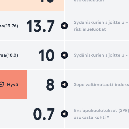
13.7
Sydäniskurien sijoittelu –
a(13.76)
riskialueluokat
10
aa(10.0)
Sydäniskurien sijoittelu 
8
Hyvä
Sepelvaltimotauti-indeks
0.7
Ensiapukoulutukset (SPR)
asukasta kohti *