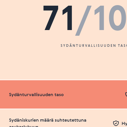
71
/1
SYDÄNTURVALLISUUDEN TAS
Sydänturvallisuuden taso
Sydäniskurien määrä suhteutettuna
Hy
asukaslukuun