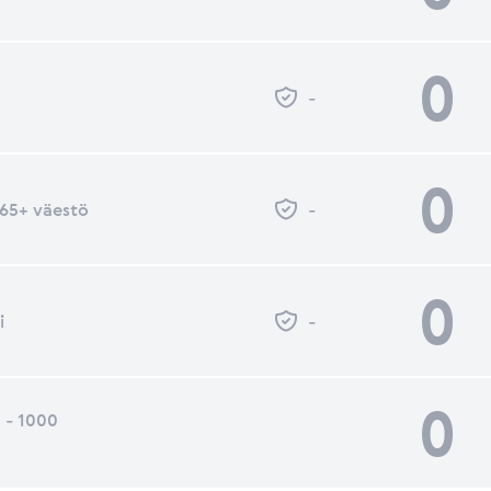
0
-
0
- 65+ väestö
-
0
i
-
0
 - 1000