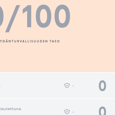
0
/100
SYDÄNTURVALLISUUDEN TASO
0
o
-
0
teutettuna
-