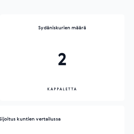
Sydäniskurien määrä
2
KAPPALETTA
Sijoitus kuntien vertailussa