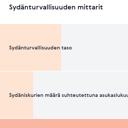
Sydänturvallisuuden mittarit
Sydänturvallisuuden taso
Sydänturvallisuuden luokka
Sydäniskurien määrä suhteutettuna asukasluku