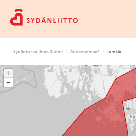
Sydänturvallinen Suomi
Sydänturvallinen Suomi
Ahvenanmaa*
Jomala
+
−