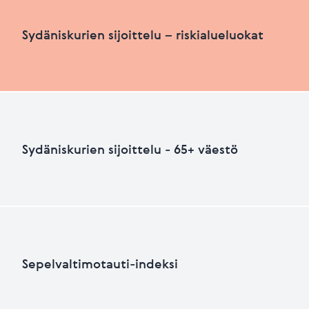
Sydäniskurien määrä suhteutettuna asukasluku
Sydäniskurien sijoittelu – riskialueluokat
HEIKKO
PARANNETTAVA
Sydäniskurien sijoittelu – riskialueluokat
Sydäniskurien sijoittelu - 65+ väestö
Viimeksi päivitetty 26.06.2026
+
HEIKKO
PARANNETTAVAA
−
Sydäniskurien sijoittelu - 65+ väestö
Sepelvaltimotauti-indeksi
+