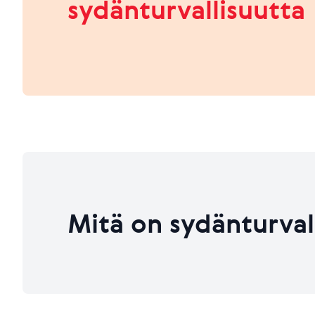
sydänturvallisuutta
HEIKKO
PARANNETTAVAA
Viimeksi päivitetty 26.06.2026
Viimeksi päivitetty 26.06.2026
Mitä on sydänturval
Viimeksi päivitetty 26.06.2026