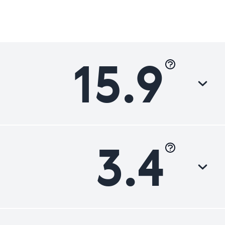
15.9
3.4
Luokka
Heikko
Heikko