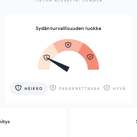
TIETOA ALUEESTA: JOMALA
Sydänturvallisuuden luokka
HEIKKO
PARANNETTAVAA
HYVÄ
hitys