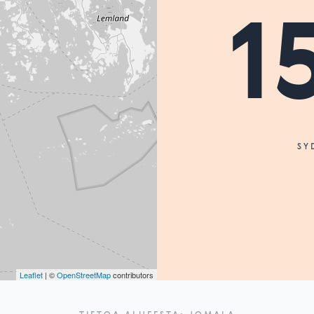
1
SY
Leaflet
| ©
OpenStreetMap
contributors