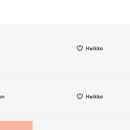
Heikko
un
Heikko
Pvm
Taso
26.06.2026
15.94
31.12.2025
15.95