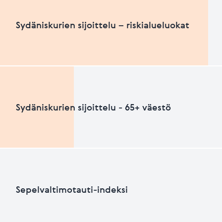
Sydäniskurien määrä suhteutettuna asukasluku
Sydäniskurien sijoittelu – riskialueluokat
HEIKKO
PARANNETTAVA
Sydäniskurien sijoittelu – riskialueluokat
Sydäniskurien sijoittelu - 65+ väestö
Viimeksi päivitetty 26.06.2026
+
HEIKKO
PARANNETTAVAA
−
Sydäniskurien sijoittelu - 65+ väestö
Sepelvaltimotauti-indeksi
+