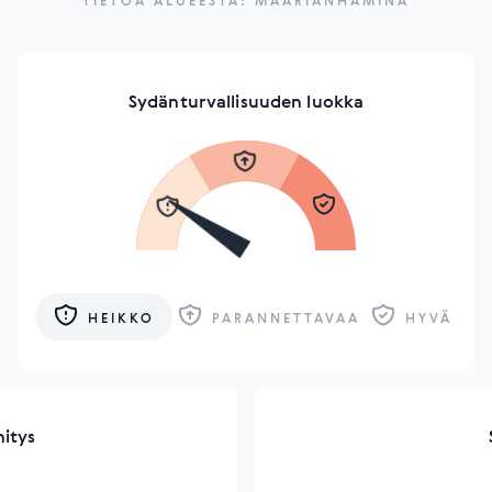
TIETOA ALUEESTA: MAARIANHAMINA
Sydänturvallisuuden luokka
HEIKKO
PARANNETTAVAA
HYVÄ
hitys