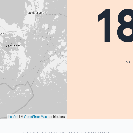
1
SY
Leaflet
| ©
OpenStreetMap
contributors