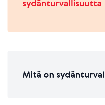
sydänturvallisuutta
HEIKKO
PARANNETTAVAA
Viimeksi päivitetty 26.06.2026
Viimeksi päivitetty 26.06.2026
Mitä on sydänturval
Viimeksi päivitetty 26.06.2026