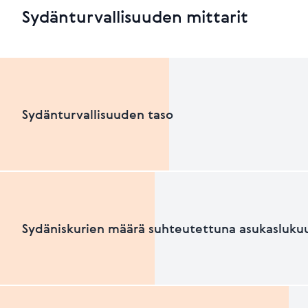
Sydänturvallisuuden mittarit
Sydänturvallisuuden taso
Sydänturvallisuuden luokka
Sydäniskurien määrä suhteutettuna asukasluku