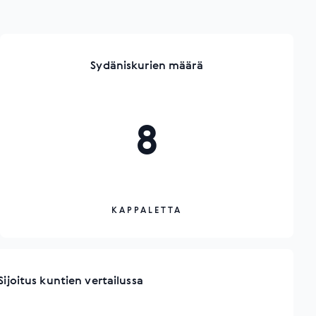
Sydäniskurien määrä
8
KAPPALETTA
Sijoitus kuntien vertailussa