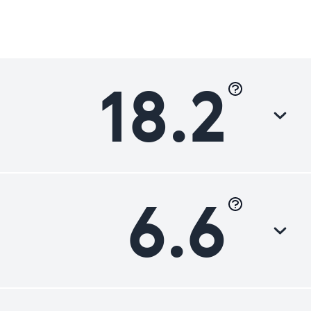
18.2
6.6
Luokka
Heikko
Heikko