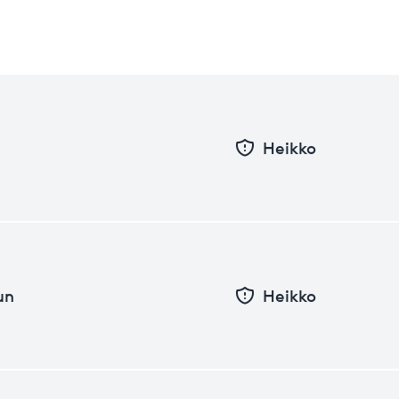
Heikko
un
Heikko
Pvm
Taso
26.06.2026
18.28
31.12.2025
17.05