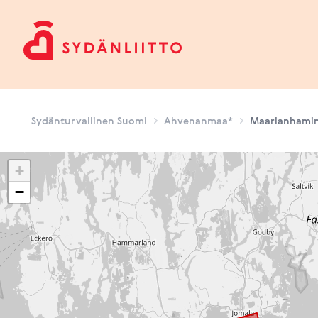
Sydänturvallinen Suomi
Sydänturvallinen Suomi
Ahvenanmaa*
Maarianhami
+
−