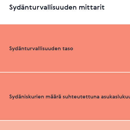
Sydänturvallisuuden mittarit
Sydänturvallisuuden taso
Sydänturvallisuuden luokka
Sydäniskurien määrä suhteutettuna asukasluku