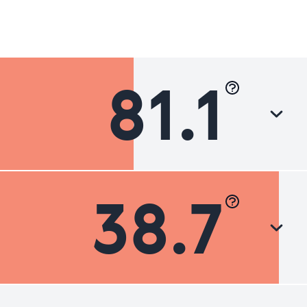
81.1
38.7
Luokka
Hyvä
Hyvä