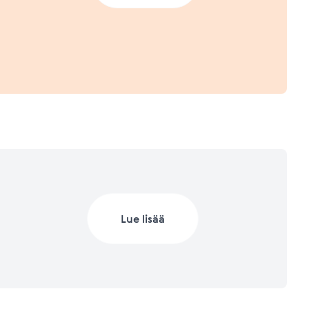
a.
 2023 (Q1/2023)
Lisätietoja mittareista
Lisätietoja mittareista
 2022
Lue lisää
Lisätietoja mittareista