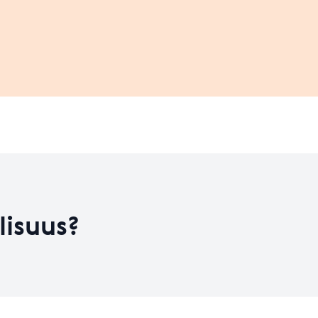
Leaflet
| ©
OpenStreetMap
contributors
on kehitysvaiheess
HYVÄ
Koulutusten määrä
0
Koulutusten määrä
8
Taso 31.12.2023
2.41
lisuus?