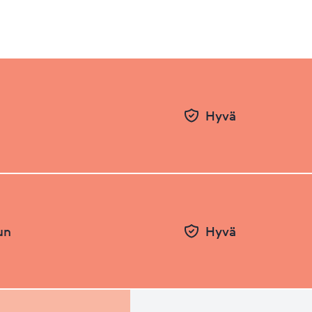
Hyvä
un
Hyvä
Pvm
Taso
26.06.2026
81.18
31.12.2025
77.05