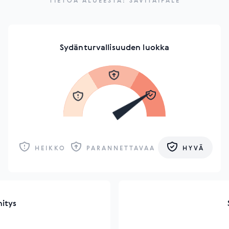
TIETOA ALUEESTA: SAVITAIPALE
Sydänturvallisuuden luokka
HEIKKO
PARANNETTAVAA
HYVÄ
hitys