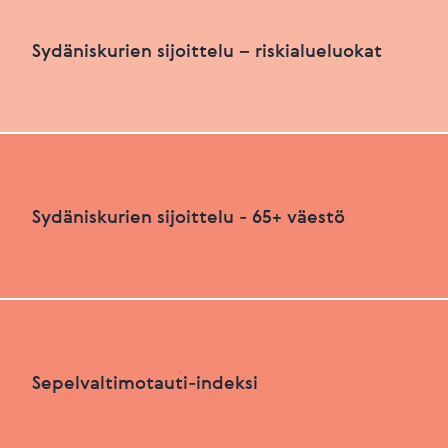
Sydäniskurien määrä suhteutettuna asukasluku
Sydäniskurien sijoittelu – riskialueluokat
HEIKKO
PARANNETTAVAA
Sydäniskurien sijoittelu – riskialueluokat
Sydäniskurien sijoittelu - 65+ väestö
Viimeksi päivitetty 26.06.2026
+
HEIKKO
PARANNETTAVAA
−
Sydäniskurien sijoittelu - 65+ väestö
Sepelvaltimotauti-indeksi
+