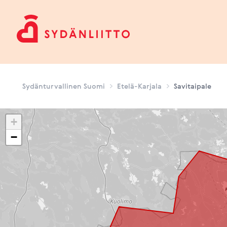
Sydänturvallinen Suomi
Sydänturvallinen Suomi
Etelä-Karjala
Savitaipale
+
−