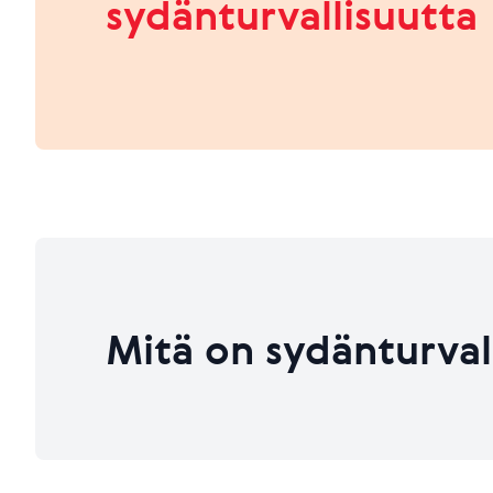
sydänturvallisuutta
HEIKKO
PARANNETTAVAA
Viimeksi päivitetty 26.06.2026
Viimeksi päivitetty 26.06.2026
Mitä on sydänturval
Viimeksi päivitetty 26.06.2026