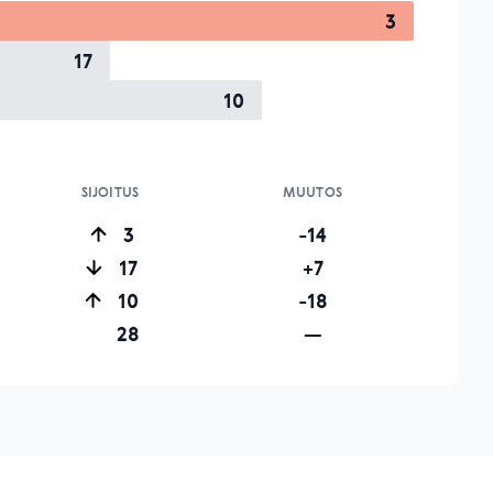
3
17
10
SIJOITUS
MUUTOS
3
-14
17
+7
10
-18
28
—