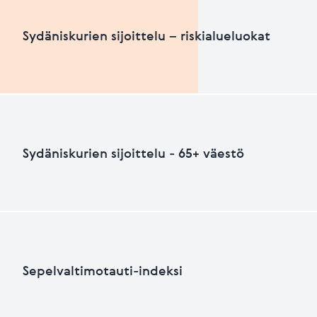
Sydäniskurien määrä suhteutettuna asukasluku
Sydäniskurien sijoittelu – riskialueluokat
HEIKKO
PARANNETTAVA
Sydäniskurien sijoittelu – riskialueluokat
Sydäniskurien sijoittelu - 65+ väestö
Viimeksi päivitetty 26.06.2026
+
HEIKKO
PARANNETTAVAA
−
Sydäniskurien sijoittelu - 65+ väestö
Sepelvaltimotauti-indeksi
+