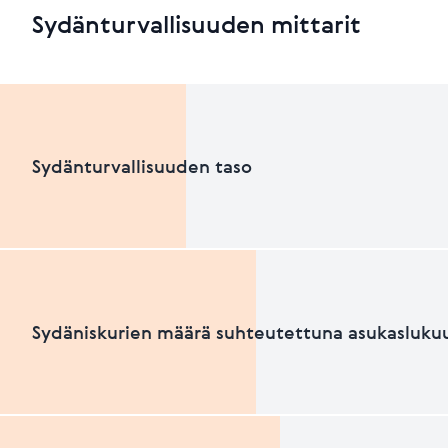
Sydänturvallisuuden mittarit
Sydänturvallisuuden taso
Sydänturvallisuuden luokka
Sydäniskurien määrä suhteutettuna asukasluku