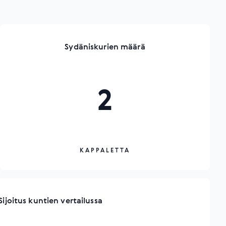
Sydäniskurien määrä
2
KAPPALETTA
Sijoitus kuntien vertailussa