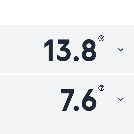
13.8
7.6
Luokka
Heikko
Heikko