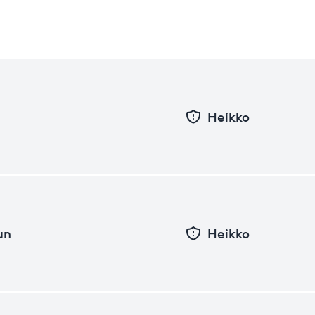
Heikko
un
Heikko
Pvm
Taso
26.06.2026
13.87
31.12.2025
13.89