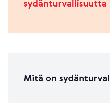
sydänturvallisuutta
HEIKKO
PARANNETTAVAA
Viimeksi päivitetty 26.06.2026
Viimeksi päivitetty 26.06.2026
Mitä on sydänturval
Viimeksi päivitetty 26.06.2026