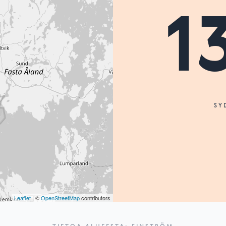
1
SY
Leaflet
| ©
OpenStreetMap
contributors