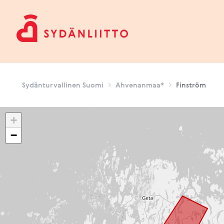
Sydänturvallinen Suomi
Sydänturvallinen Suomi
Ahvenanmaa*
Finström
+
−