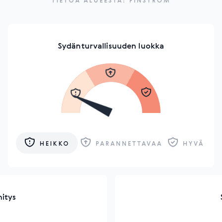
TIETOA ALUEESTA: FINSTRÖM
Sydänturvallisuuden luokka
HEIKKO
PARANNETTAVAA
HYVÄ
hitys