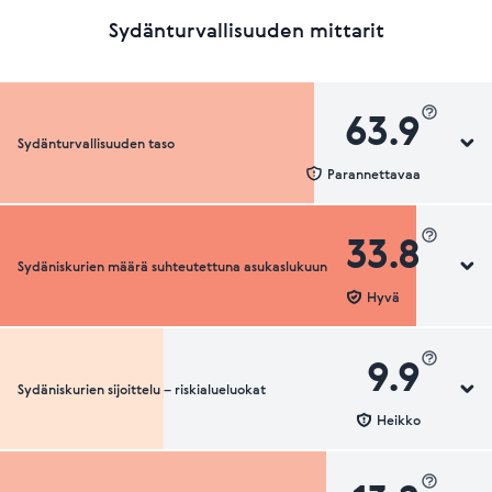
Sydänturvallisuuden mittarit
63.9
Sydänturvallisuuden taso
Parannettavaa
33.8
Sydäniskurien määrä suhteutettuna asukaslukuun
Sydänturvallisuuden luokka
Hyvä
9.9
Sydäniskurien sijoittelu – riskialueluokat
Sydäniskurien määrä suhteutettuna asukaslukuun
Heikko