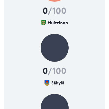
Lisätietoja mittareista
0
/100
Huittinen
0
/100
Säkylä