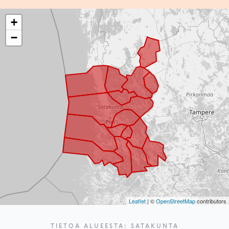
+
−
Leaflet
| ©
OpenStreetMap
contributors
TIETOA ALUEESTA: SATAKUNTA