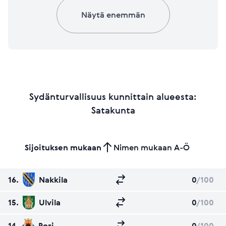
Näytä enemmän
Sydänturvallisuus kunnittain alueesta:
Satakunta
Sijoituksen mukaan
Nimen mukaan A-Ö
16.
Nakkila
0
/100
15.
Ulvila
0
/100
14.
Pori
0
/100