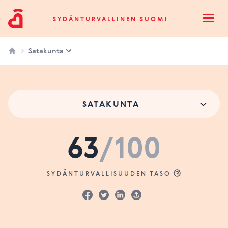
Sydänturvallinen Suomi
SYDÄNTURVALLINEN SUOMI
Open
Satakunta
SATAKUNTA
63
/100
SYDÄNTURVALLISUUDEN TASO