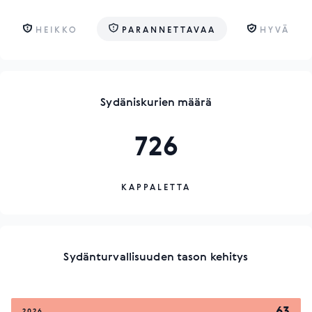
HEIKKO
PARANNETTAVAA
HYVÄ
Sydäniskurien määrä
726
KAPPALETTA
Sydänturvallisuuden tason kehitys
63
2026