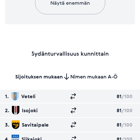
Näytä enemmän
Sydänturvallisuus kunnittain
Sijoituksen mukaan
Nimen mukaan A-Ö
1.
Veteli
81
/100
2.
Isojoki
81
/100
3.
Savitaipale
81
/100
4.
Siikajoki
81
/100