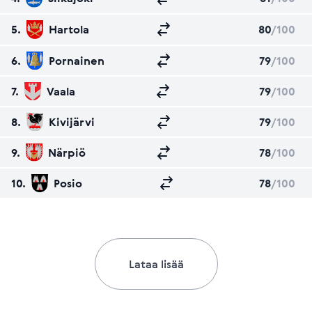
5.
Hartola
80
/100
6.
Pornainen
79
/100
7.
Vaala
79
/100
8.
Kivijärvi
79
/100
9.
Närpiö
78
/100
10.
Posio
78
/100
Lataa lisää