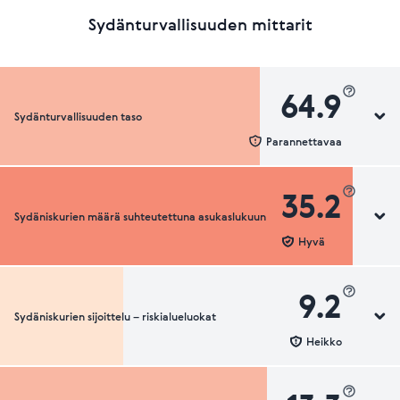
Sydänturvallisuuden mittarit
64.9
Sydänturvallisuuden taso
Parannettavaa
35.2
Sydäniskurien määrä suhteutettuna asukaslukuun
Sydänturvallisuuden luokka
Hyvä
9.2
Sydäniskurien sijoittelu – riskialueluokat
Sydäniskurien määrä suhteutettuna asukaslukuun
Heikko