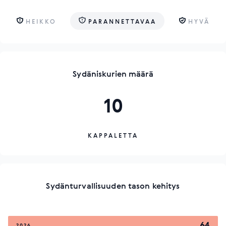
HEIKKO
PARANNETTAVAA
HYVÄ
Sydäniskurien määrä
10
KAPPALETTA
Sydänturvallisuuden tason kehitys
64
2026