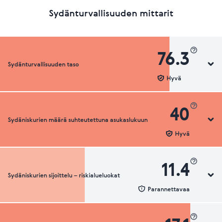
Sydänturvallisuuden mittarit
76.3
Sydänturvallisuuden taso
Hyvä
40
Sydäniskurien määrä suhteutettuna asukaslukuun
Sydänturvallisuuden luokka
Hyvä
11.4
Sydäniskurien sijoittelu – riskialueluokat
Sydäniskurien määrä suhteutettuna asukaslukuun
Parannettavaa