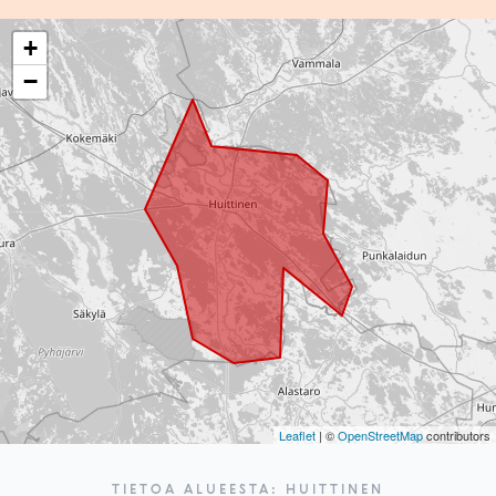
+
−
Leaflet
| ©
OpenStreetMap
contributors
TIETOA ALUEESTA: HUITTINEN