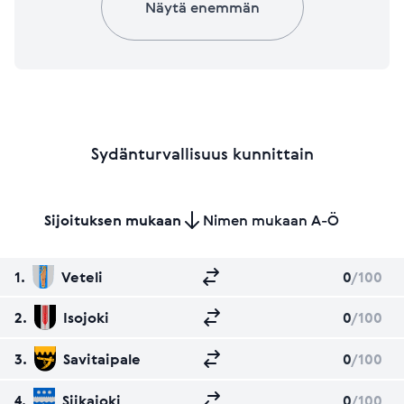
Näytä enemmän
Sydänturvallisuus kunnittain
Sijoituksen mukaan
Nimen mukaan A-Ö
1.
Veteli
0
/100
2.
Isojoki
0
/100
3.
Savitaipale
0
/100
4.
Siikajoki
0
/100