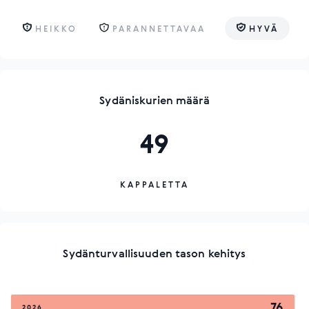
HEIKKO
PARANNETTAVAA
HYVÄ
Sydäniskurien määrä
49
KAPPALETTA
Sydänturvallisuuden tason kehitys
76
2026