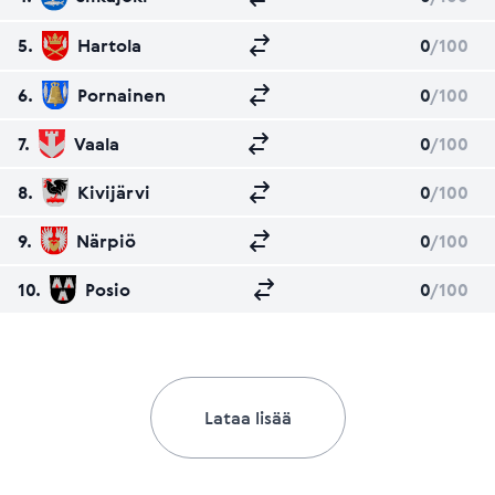
5.
Hartola
0
/100
6.
Pornainen
0
/100
7.
Vaala
0
/100
8.
Kivijärvi
0
/100
9.
Närpiö
0
/100
10.
Posio
0
/100
Lataa lisää