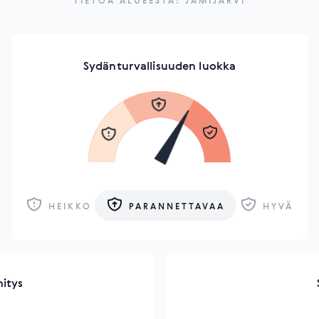
TIETOA ALUEESTA: JÄMIJÄRVI
Sydänturvallisuuden luokka
HEIKKO
PARANNETTAVAA
HYVÄ
hitys