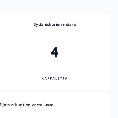
Sydäniskurien määrä
4
KAPPALETTA
Sijoitus kuntien vertailussa