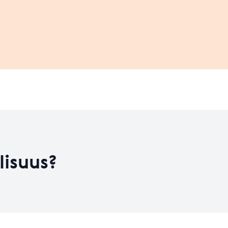
Leaflet
| ©
OpenStreetMap
contributors
on kehitysvaiheess
HYVÄ
Koulutusten määrä
0
Koulutusten määrä
2
Taso 31.12.2023
1.17
lisuus?