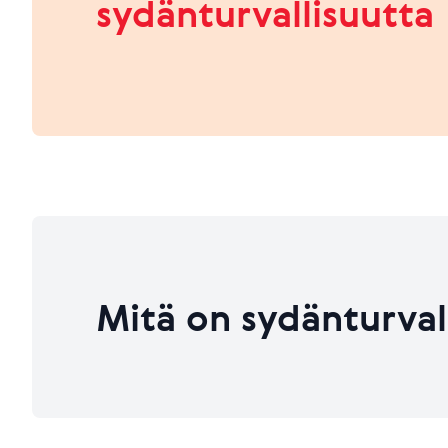
sydänturvallisuutta
HEIKKO
PARANNETTAVAA
Viimeksi päivitetty 26.06.2026
Viimeksi päivitetty 26.06.2026
Mitä on sydänturval
Viimeksi päivitetty 26.06.2026