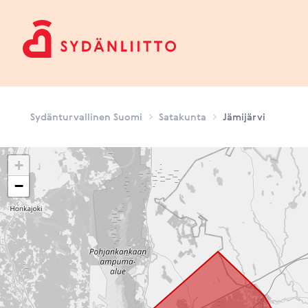
Sydänturvallinen Suomi
Sydänturvallinen Suomi
Satakunta
Jämijärvi
+
−