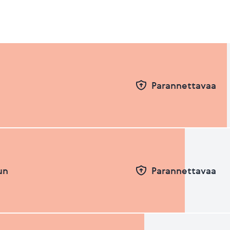
Parannettavaa
un
Parannettavaa
Pvm
Taso
26.06.2026
66.21
31.12.2025
66.29