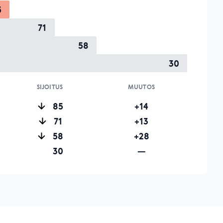
5
71
58
30
SIJOITUS
MUUTOS
85
+14
71
+13
58
+28
30
—