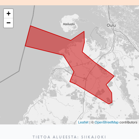
+
−
Leaflet
| ©
OpenStreetMap
contributors
TIETOA ALUEESTA: SIIKAJOKI