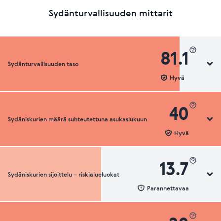
Sydänturvallisuuden mittarit
81.1
Sydänturvallisuuden taso
Hyvä
40
Sydäniskurien määrä suhteutettuna asukaslukuun
Sydänturvallisuuden luokka
Hyvä
13.7
Sydäniskurien sijoittelu – riskialueluokat
Sydäniskurien määrä suhteutettuna asukaslukuun
Parannettavaa