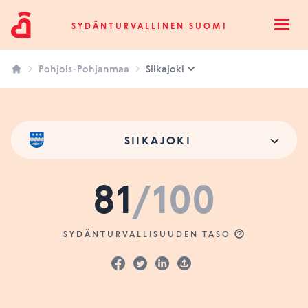
Sydänturvallinen Suomi
SYDÄNTURVALLINEN SUOMI
Open
Pohjois-Pohjanmaa
Siikajoki
SIIKAJOKI
81
/100
SYDÄNTURVALLISUUDEN TASO