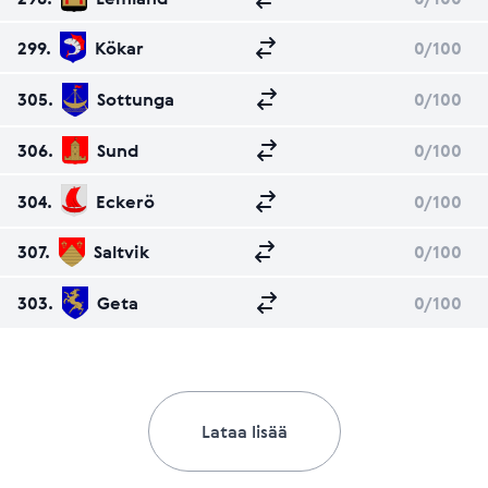
299.
Kökar
0
/100
305.
Sottunga
0
/100
306.
Sund
0
/100
304.
Eckerö
0
/100
307.
Saltvik
0
/100
303.
Geta
0
/100
Lataa lisää