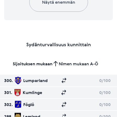
Näytä enemmän
Sydänturvallisuus kunnittain
Sijoituksen mukaan
Nimen mukaan A-Ö
300.
Lumparland
0
/100
301.
Kumlinge
0
/100
302.
Föglö
0
/100
298.
Lemland
0
/100