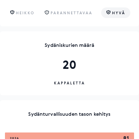
HEIKKO
PARANNETTAVAA
HYVÄ
Sydäniskurien määrä
20
KAPPALETTA
Sydänturvallisuuden tason kehitys
81
2026