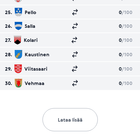
25.
Pello
0
/100
26.
Salla
0
/100
27.
Kolari
0
/100
28.
Kaustinen
0
/100
29.
Viitasaari
0
/100
30.
Vehmaa
0
/100
Lataa lisää