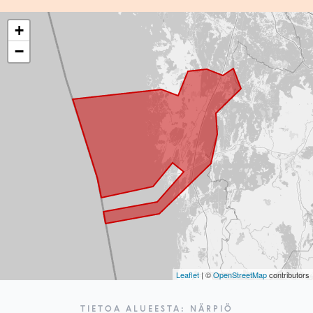
+
−
Leaflet
| ©
OpenStreetMap
contributors
TIETOA ALUEESTA: NÄRPIÖ