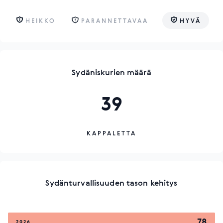
HEIKKO
PARANNETTAVAA
HYVÄ
Sydäniskurien määrä
39
KAPPALETTA
Sydänturvallisuuden tason kehitys
78
2026