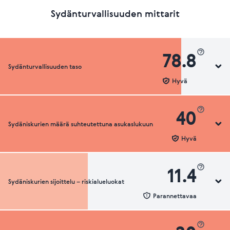
Sydänturvallisuuden mittarit
78.8
Sydänturvallisuuden taso
Hyvä
40
Sydäniskurien määrä suhteutettuna asukaslukuun
Sydänturvallisuuden luokka
Hyvä
11.4
Sydäniskurien sijoittelu – riskialueluokat
Sydäniskurien määrä suhteutettuna asukaslukuun
Parannettavaa