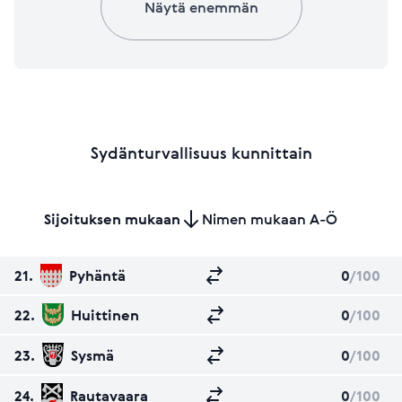
Näytä enemmän
Sydänturvallisuus kunnittain
Sijoituksen mukaan
Nimen mukaan A-Ö
21.
Pyhäntä
0
/100
22.
Huittinen
0
/100
23.
Sysmä
0
/100
24.
Rautavaara
0
/100