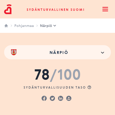
Sydänturvallinen Suomi
SYDÄNTURVALLINEN SUOMI
Open
Pohjanmaa
Närpiö
NÄRPIÖ
78
/100
SYDÄNTURVALLISUUDEN TASO