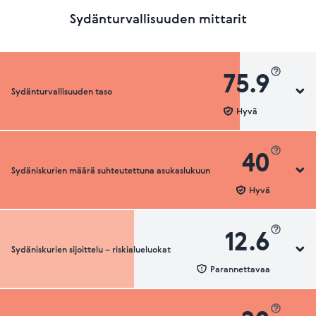
Sydänturvallisuuden mittarit
75.9
Sydänturvallisuuden taso
Hyvä
40
Sydäniskurien määrä suhteutettuna asukaslukuun
Sydänturvallisuuden luokka
Hyvä
12.6
Sydäniskurien sijoittelu – riskialueluokat
Sydäniskurien määrä suhteutettuna asukaslukuun
Parannettavaa