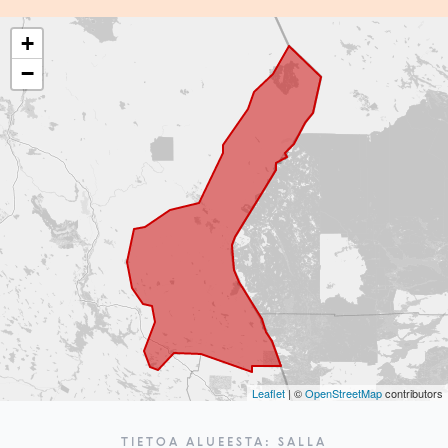
+
−
Leaflet
| ©
OpenStreetMap
contributors
TIETOA ALUEESTA: SALLA