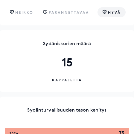
HEIKKO
PARANNETTAVAA
HYVÄ
Sydäniskurien määrä
15
KAPPALETTA
Sydänturvallisuuden tason kehitys
75
2026