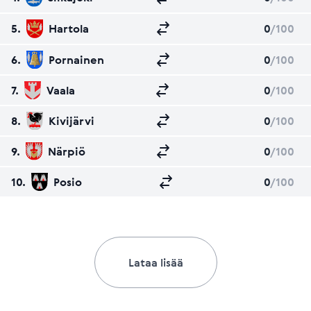
5.
Hartola
0
/100
6.
Pornainen
0
/100
7.
Vaala
0
/100
8.
Kivijärvi
0
/100
9.
Närpiö
0
/100
10.
Posio
0
/100
Lataa lisää