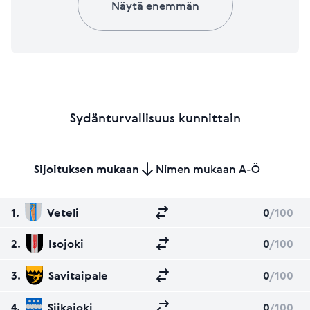
Näytä enemmän
Sydänturvallisuus kunnittain
Sijoituksen mukaan
Nimen mukaan A-Ö
1.
Veteli
0
/100
2.
Isojoki
0
/100
3.
Savitaipale
0
/100
4.
Siikajoki
0
/100