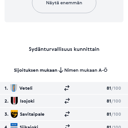
Näytä enemmän
Sydänturvallisuus kunnittain
Sijoituksen mukaan
Nimen mukaan A-Ö
1.
Veteli
81
/100
2.
Isojoki
81
/100
3.
Savitaipale
81
/100
4.
Siikajoki
81
/100