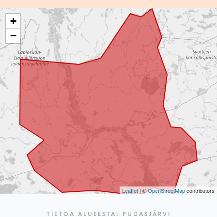
+
−
Leaflet
| ©
OpenStreetMap
contributors
TIETOA ALUEESTA: PUDASJÄRVI