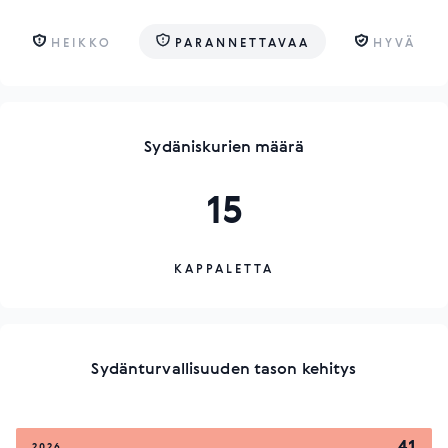
HEIKKO
PARANNETTAVAA
HYVÄ
Sydäniskurien määrä
15
KAPPALETTA
Sydänturvallisuuden tason kehitys
41
2026