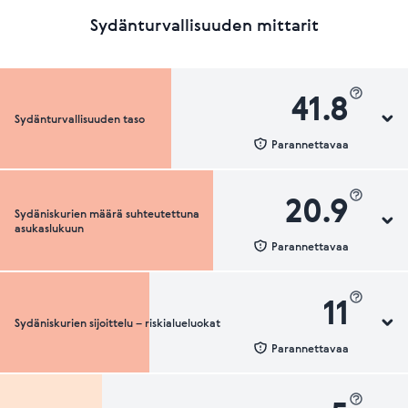
Sydänturvallisuuden mittarit
41.8
Sydänturvallisuuden taso
Parannettavaa
20.9
Sydäniskurien määrä suhteutettuna
Sydänturvallisuuden luokka
asukaslukuun
Parannettavaa
11
Sydäniskurien sijoittelu – riskialueluokat
Sydäniskurien määrä suhteutettuna asukaslukuun
Parannettavaa