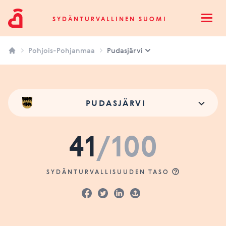
Sydänturvallinen Suomi
SYDÄNTURVALLINEN SUOMI
Open
Pohjois-Pohjanmaa
Pudasjärvi
PUDASJÄRVI
41
/100
SYDÄNTURVALLISUUDEN TASO