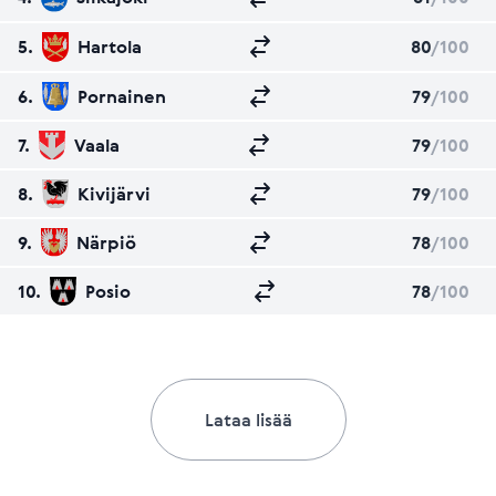
5.
Hartola
80
/100
6.
Pornainen
79
/100
7.
Vaala
79
/100
8.
Kivijärvi
79
/100
9.
Närpiö
78
/100
10.
Posio
78
/100
Lataa lisää