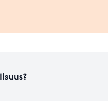
Leaflet
| ©
OpenStreetMap
contributors
on kehitysvaiheess
HYVÄ
Koulutusten määrä
9
Koulutusten määrä
55
Taso 31.12.2023
2.93
lisuus?