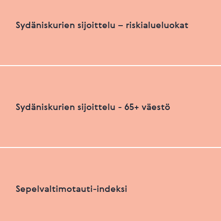
Sydäniskurien määrä suhteutettuna asukasluku
Sydäniskurien sijoittelu – riskialueluokat
HEIKKO
PARANNETTAVAA
Sydäniskurien sijoittelu – riskialueluokat
Sydäniskurien sijoittelu - 65+ väestö
Viimeksi päivitetty 26.06.2026
+
HEIKKO
PARANNETTAVAA
−
Sydäniskurien sijoittelu - 65+ väestö
Sepelvaltimotauti-indeksi
+