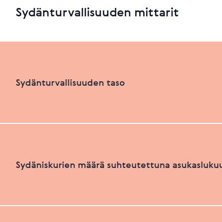
Sydänturvallisuuden mittarit
Sydänturvallisuuden taso
Sydänturvallisuuden luokka
Sydäniskurien määrä suhteutettuna asukasluku