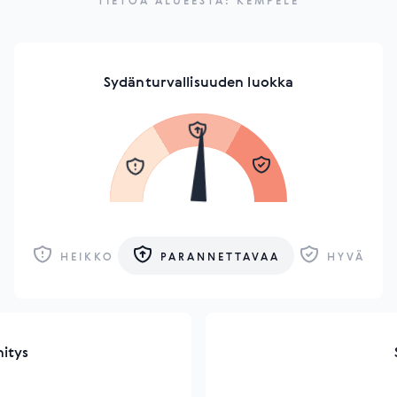
TIETOA ALUEESTA: KEMPELE
Sydänturvallisuuden luokka
HEIKKO
PARANNETTAVAA
HYVÄ
hitys