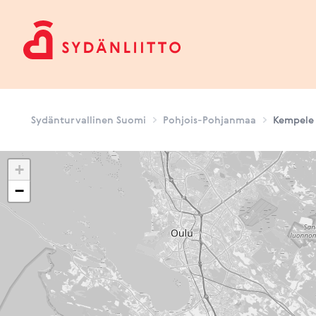
Sydänturvallinen Suomi
Sydänturvallinen Suomi
Pohjois-Pohjanmaa
Kempele
+
−