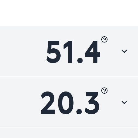
51.4
20.3
Luokka
Parannettavaa
Parannettavaa