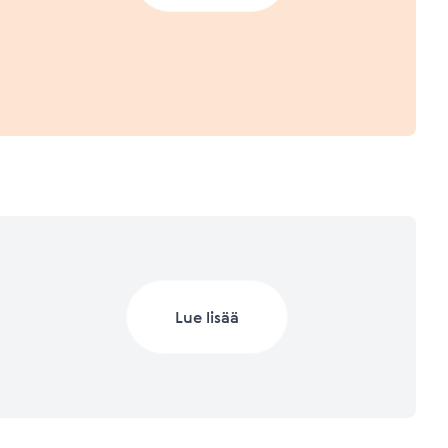
a.
 2023 (Q1/2023)
Lisätietoja mittareista
Lisätietoja mittareista
 2022
Lue lisää
Lisätietoja mittareista