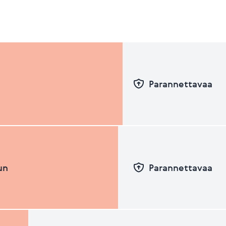
Parannettavaa
un
Parannettavaa
Pvm
Taso
26.06.2026
51.44
31.12.2025
49.66