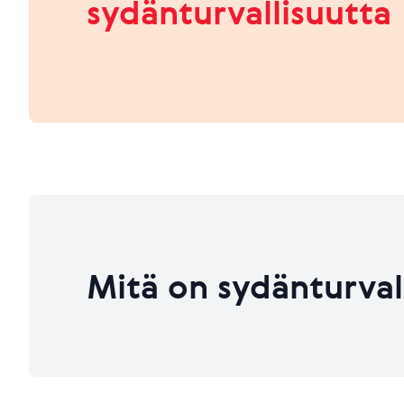
sydänturvallisuutta
HEIKKO
PARANNETTAVAA
Viimeksi päivitetty 26.06.2026
Viimeksi päivitetty 26.06.2026
Mitä on sydänturval
Viimeksi päivitetty 26.06.2026