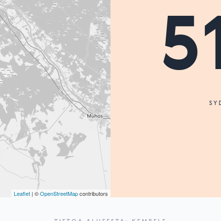
5
SY
Leaflet
| ©
OpenStreetMap
contributors