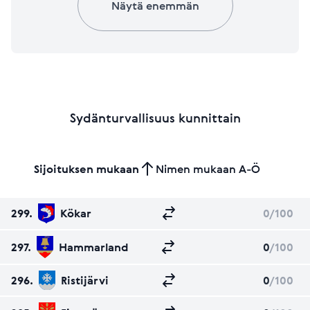
Näytä enemmän
Sydänturvallisuus kunnittain
Sijoituksen mukaan
Nimen mukaan A-Ö
299.
Kökar
0
/100
297.
Hammarland
0
/100
296.
Ristijärvi
0
/100