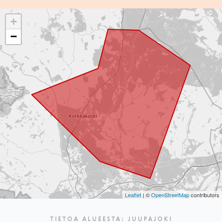
+
−
Leaflet
| ©
OpenStreetMap
contributors
TIETOA ALUEESTA: JUUPAJOKI