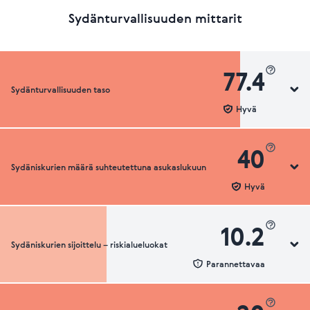
Sydänturvallisuuden mittarit
77.4
Sydänturvallisuuden taso
Hyvä
40
Sydäniskurien määrä suhteutettuna asukaslukuun
Sydänturvallisuuden luokka
Hyvä
10.2
Sydäniskurien sijoittelu – riskialueluokat
Sydäniskurien määrä suhteutettuna asukaslukuun
Parannettavaa