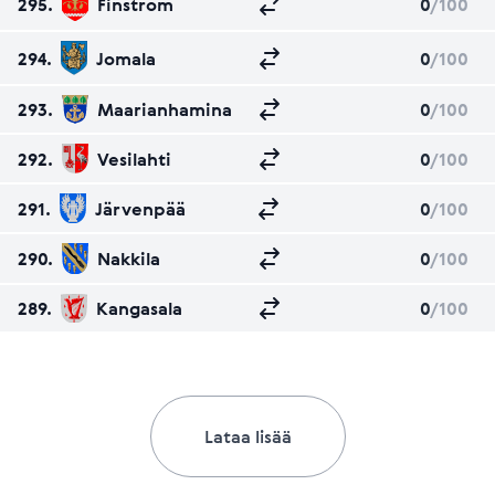
295.
Finström
0
/100
294.
Jomala
0
/100
293.
Maarianhamina
0
/100
292.
Vesilahti
0
/100
291.
Järvenpää
0
/100
290.
Nakkila
0
/100
289.
Kangasala
0
/100
Lataa lisää