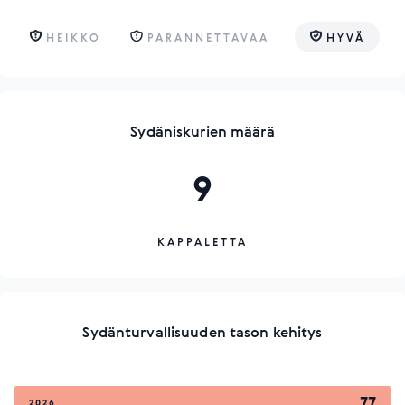
HEIKKO
PARANNETTAVAA
HYVÄ
Sydäniskurien määrä
9
KAPPALETTA
Sydänturvallisuuden tason kehitys
77
2026