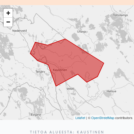
+
−
Leaflet
| ©
OpenStreetMap
contributors
TIETOA ALUEESTA: KAUSTINEN