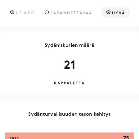
HEIKKO
PARANNETTAVAA
HYVÄ
Sydäniskurien määrä
21
KAPPALETTA
Sydänturvallisuuden tason kehitys
75
2026