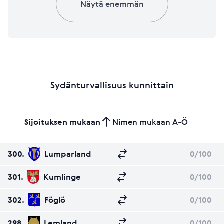
Näytä enemmän
Sydänturvallisuus kunnittain
Sijoituksen mukaan
Nimen mukaan A-Ö
300.
Lumparland
0
/100
301.
Kumlinge
0
/100
302.
Föglö
0
/100
298.
Lemland
0
/100