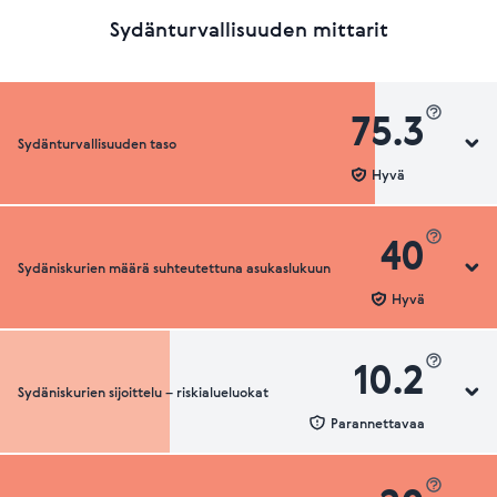
Sydänturvallisuuden mittarit
75.3
Sydänturvallisuuden taso
Hyvä
40
Sydäniskurien määrä suhteutettuna asukaslukuun
Sydänturvallisuuden luokka
Hyvä
10.2
Sydäniskurien sijoittelu – riskialueluokat
Sydäniskurien määrä suhteutettuna asukaslukuun
Parannettavaa