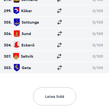
299.
Kökar
0
/100
305.
Sottunga
0
/100
306.
Sund
0
/100
304.
Eckerö
0
/100
307.
Saltvik
0
/100
303.
Geta
0
/100
Lataa lisää