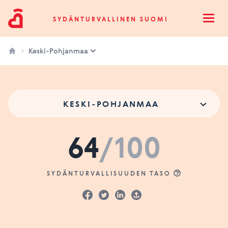
Sydänturvallinen Suomi
SYDÄNTURVALLINEN SUOMI
Open
Keski-Pohjanmaa
KESKI-POHJANMAA
64
/100
SYDÄNTURVALLISUUDEN TASO