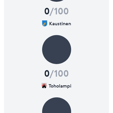
Lisätietoja mittareista
0
/100
Kaustinen
0
/100
Toholampi