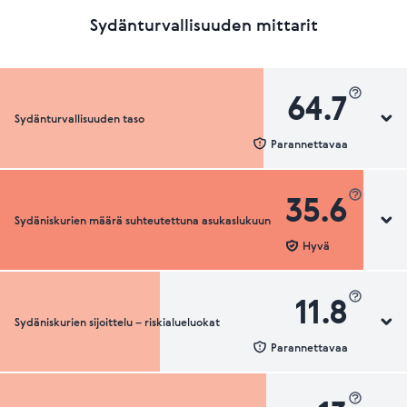
Sydänturvallisuuden mittarit
64.7
Sydänturvallisuuden taso
Parannettavaa
35.6
Sydäniskurien määrä suhteutettuna asukaslukuun
Sydänturvallisuuden luokka
Hyvä
11.8
Sydäniskurien sijoittelu – riskialueluokat
Sydäniskurien määrä suhteutettuna asukaslukuun
Parannettavaa