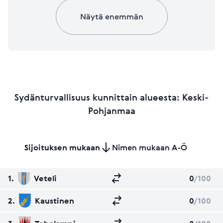
Näytä enemmän
Sydänturvallisuus kunnittain alueesta: Keski-
Pohjanmaa
Sijoituksen mukaan
Nimen mukaan A-Ö
1.
Veteli
0
/100
2.
Kaustinen
0
/100