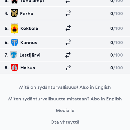
3.
Toholampi
0
/100
4.
Perho
0
/100
5.
Kokkola
0
/100
6.
Kannus
0
/100
7.
Lestijärvi
0
/100
8.
Halsua
0
/100
Footer
Mitä on sydänturvallisuus? Also in English
Miten sydänturvallisuutta mitataan? Also in English
Medialle
Ota yhteyttä