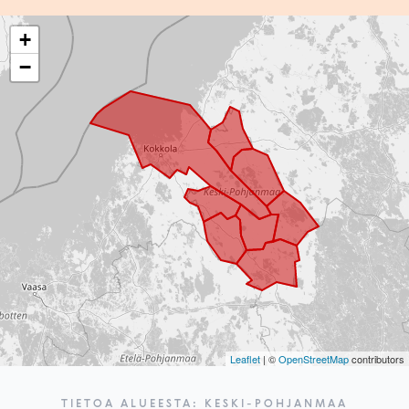
+
−
Leaflet
| ©
OpenStreetMap
contributors
TIETOA ALUEESTA: KESKI-POHJANMAA