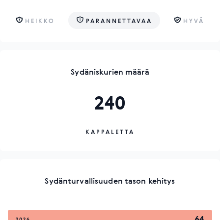
HEIKKO
PARANNETTAVAA
HYVÄ
Sydäniskurien määrä
240
KAPPALETTA
Sydänturvallisuuden tason kehitys
64
2026