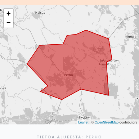
+
−
Leaflet
| ©
OpenStreetMap
contributors
TIETOA ALUEESTA: PERHO