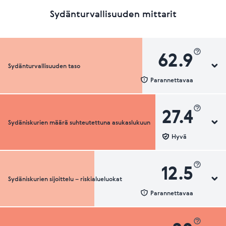
Sydänturvallisuuden mittarit
62.9
Sydänturvallisuuden taso
Parannettavaa
27.4
Sydäniskurien määrä suhteutettuna asukaslukuun
Sydänturvallisuuden luokka
Hyvä
12.5
Sydäniskurien sijoittelu – riskialueluokat
Sydäniskurien määrä suhteutettuna asukaslukuun
Parannettavaa