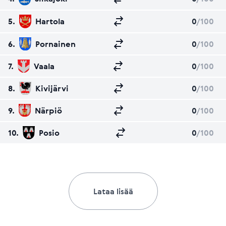
5.
Hartola
0
/100
6.
Pornainen
0
/100
7.
Vaala
0
/100
8.
Kivijärvi
0
/100
9.
Närpiö
0
/100
10.
Posio
0
/100
Lataa lisää