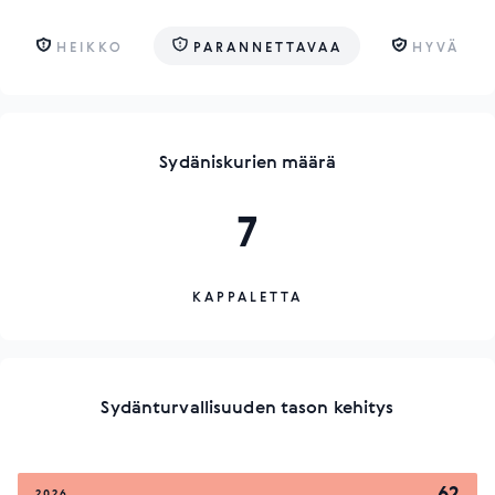
HEIKKO
PARANNETTAVAA
HYVÄ
Sydäniskurien määrä
7
KAPPALETTA
Sydänturvallisuuden tason kehitys
62
2026