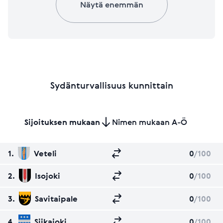
Näytä enemmän
Sydänturvallisuus kunnittain
Sijoituksen mukaan
Nimen mukaan A-Ö
1.
Veteli
0
/100
2.
Isojoki
0
/100
3.
Savitaipale
0
/100
4.
Siikajoki
0
/100