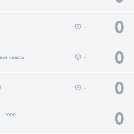
0
-
0
- 65+ väestö
-
0
i
-
0
 - 1000