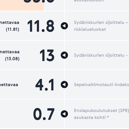
11.8
nettavaa
Sydäniskurien sijoittelu –
(11.81)
riskialueluokat
13
nettavaa
Sydäniskurien sijoittelu 
(13.08)
4.1
nettavaa
Sepelvaltimotauti-indeks
0.7
Ensiapukoulutukset (SPR)
asukasta kohti *