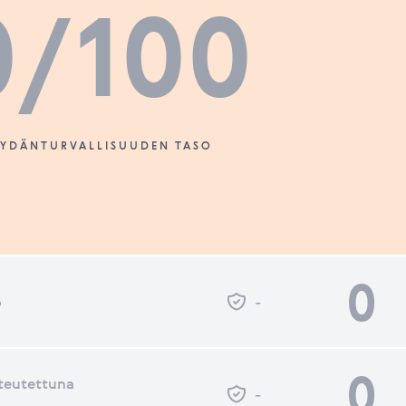
0
/100
SYDÄNTURVALLISUUDEN TASO
0
o
-
0
teutettuna
-