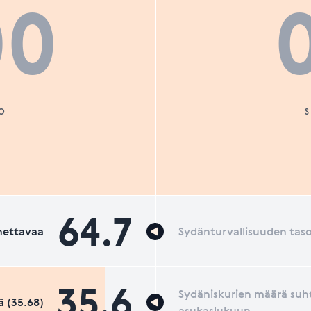
00
O
64.7
nettavaa
Sydänturvallisuuden tas
35.6
Sydäniskurien määrä suh
 (35.68)
asukaslukuun