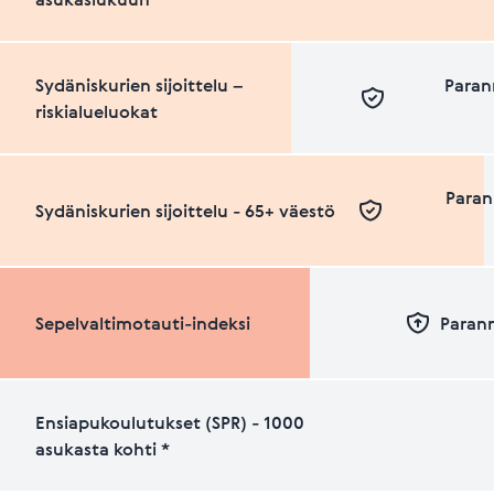
Sydäniskurien sijoittelu –
Paran
riskialueluokat
Paran
Sydäniskurien sijoittelu - 65+ väestö
Sepelvaltimotauti-indeksi
Paran
Ensiapukoulutukset (SPR) - 1000
asukasta kohti *