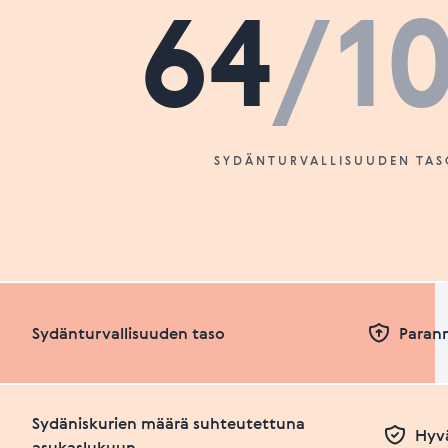
64
/1
SYDÄNTURVALLISUUDEN TAS
Sydänturvallisuuden taso
Paran
Sydäniskurien määrä suhteutettuna
Hyvä
asukaslukuun