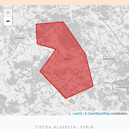
+
−
Leaflet
| ©
OpenStreetMap
contributors
TIETOA ALUEESTA: YPÄJÄ