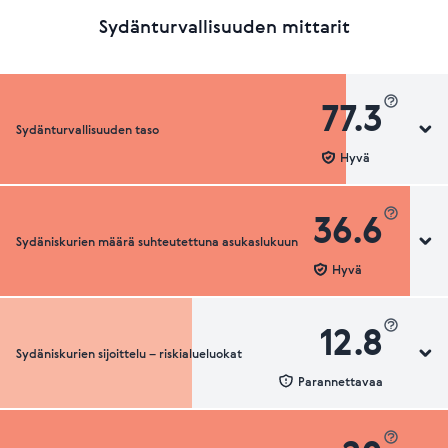
Sydänturvallisuuden mittarit
77.3
Sydänturvallisuuden taso
Hyvä
36.6
Sydäniskurien määrä suhteutettuna asukaslukuun
Sydänturvallisuuden luokka
Hyvä
12.8
Sydäniskurien sijoittelu – riskialueluokat
Sydäniskurien määrä suhteutettuna asukaslukuun
Parannettavaa