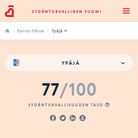
Sydänturvallinen Suomi
SYDÄNTURVALLINEN SUOMI
Open
Kanta-Häme
Ypäjä
YPÄJÄ
77
/100
SYDÄNTURVALLISUUDEN TASO