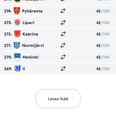
274.
Pyhäranta
42
/100
273.
Liperi
42
/100
272.
Kaarina
42
/100
271.
Nurmijärvi
42
/100
270.
Helsinki
42
/100
269.
Ii
42
/100
Lataa lisää