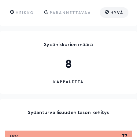
HEIKKO
PARANNETTAVAA
HYVÄ
Sydäniskurien määrä
8
KAPPALETTA
Sydänturvallisuuden tason kehitys
77
2026