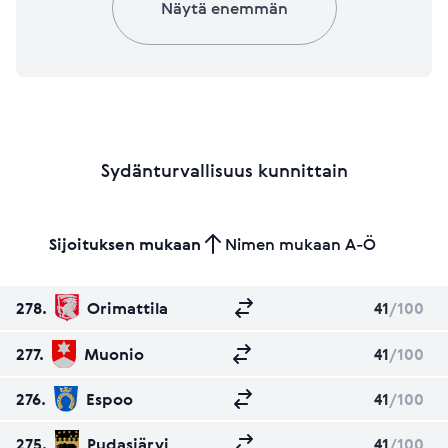
Näytä enemmän
Sydänturvallisuus kunnittain
Sijoituksen mukaan
Nimen mukaan A-Ö
278.
Orimattila
41
/100
277.
Muonio
41
/100
276.
Espoo
41
/100
275.
Pudasjärvi
41
/100