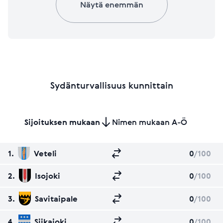
Näytä enemmän
Sydänturvallisuus kunnittain
Sijoituksen mukaan
Nimen mukaan A-Ö
1.
Veteli
0
/100
2.
Isojoki
0
/100
3.
Savitaipale
0
/100
4.
Siikajoki
0
/100