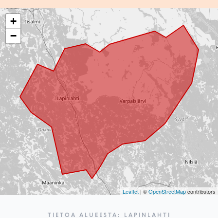
+
−
Leaflet
| ©
OpenStreetMap
contributors
TIETOA ALUEESTA: LAPINLAHTI