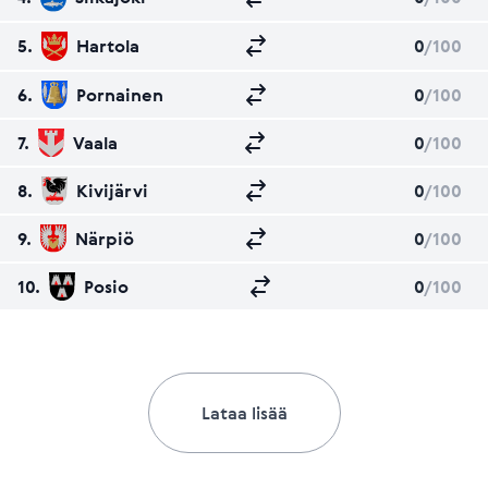
5.
Hartola
0
/100
6.
Pornainen
0
/100
7.
Vaala
0
/100
8.
Kivijärvi
0
/100
9.
Närpiö
0
/100
10.
Posio
0
/100
Lataa lisää