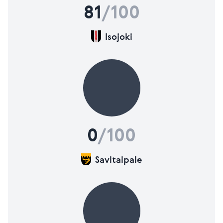
81
/100
Isojoki
0
/100
Savitaipale