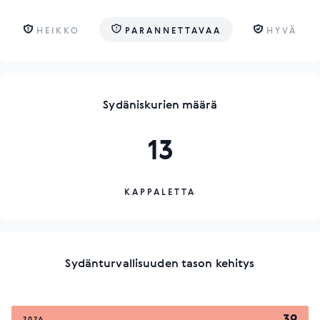
HEIKKO
PARANNETTAVAA
HYVÄ
Sydäniskurien määrä
13
KAPPALETTA
Sydänturvallisuuden tason kehitys
39
2026