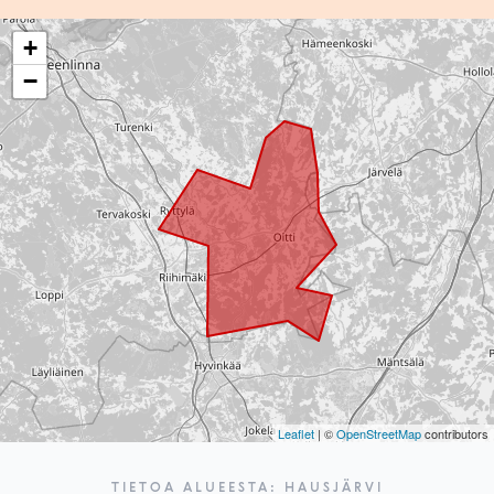
+
−
Leaflet
| ©
OpenStreetMap
contributors
TIETOA ALUEESTA: HAUSJÄRVI