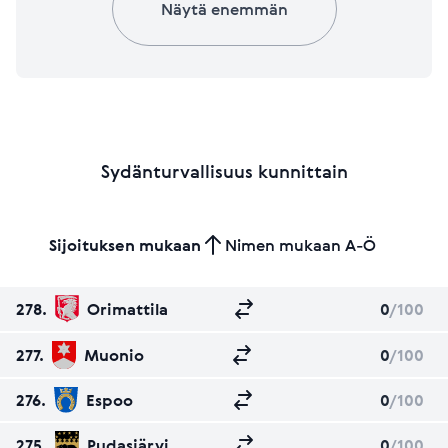
Näytä enemmän
Sydänturvallisuus kunnittain
Sijoituksen mukaan
Nimen mukaan A-Ö
278.
Orimattila
0
/100
277.
Muonio
0
/100
276.
Espoo
0
/100
275.
Pudasjärvi
0
/100