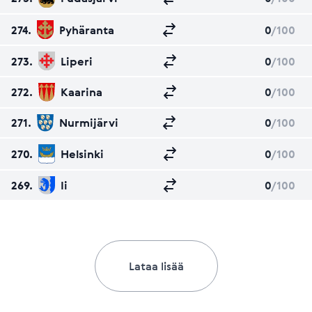
274.
Pyhäranta
0
/100
273.
Liperi
0
/100
272.
Kaarina
0
/100
271.
Nurmijärvi
0
/100
270.
Helsinki
0
/100
269.
Ii
0
/100
Lataa lisää