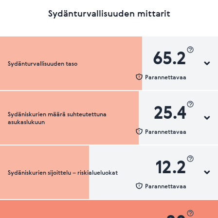
Sydänturvallisuuden mittarit
65.2
Sydänturvallisuuden taso
Parannettavaa
25.4
Sydäniskurien määrä suhteutettuna
Sydänturvallisuuden luokka
asukaslukuun
Parannettavaa
12.2
Sydäniskurien sijoittelu – riskialueluokat
Sydäniskurien määrä suhteutettuna asukaslukuun
Parannettavaa