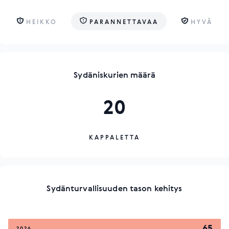
HEIKKO
PARANNETTAVAA
HYVÄ
Sydäniskurien määrä
20
KAPPALETTA
Sydänturvallisuuden tason kehitys
65
2026