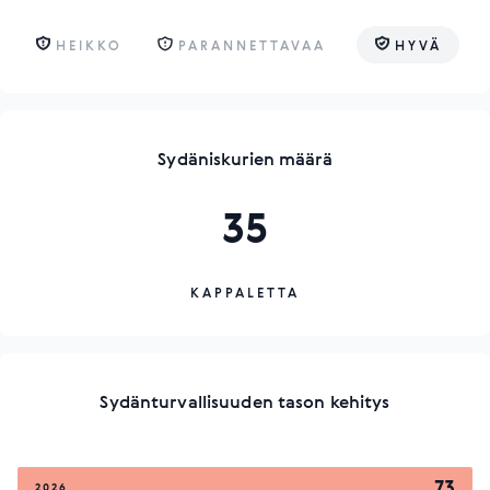
HEIKKO
PARANNETTAVAA
HYVÄ
Sydäniskurien määrä
35
KAPPALETTA
Sydänturvallisuuden tason kehitys
73
2026