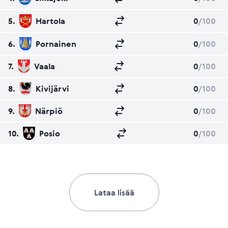
5.
Hartola
0
/100
6.
Pornainen
0
/100
7.
Vaala
0
/100
8.
Kivijärvi
0
/100
9.
Närpiö
0
/100
10.
Posio
0
/100
Lataa lisää