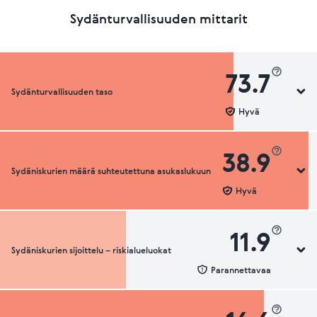
Sydänturvallisuuden mittarit
73.7
Sydänturvallisuuden taso
Hyvä
38.9
Sydäniskurien määrä suhteutettuna asukaslukuun
Sydänturvallisuuden luokka
Hyvä
11.9
Sydäniskurien sijoittelu – riskialueluokat
Sydäniskurien määrä suhteutettuna asukaslukuun
Parannettavaa