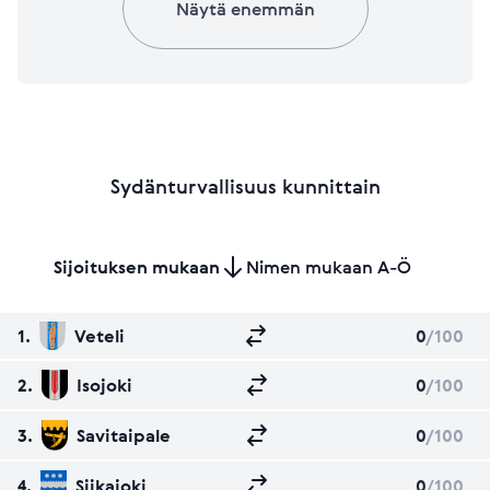
Näytä enemmän
Sydänturvallisuus kunnittain
Sijoituksen mukaan
Nimen mukaan A-Ö
1.
Veteli
0
/100
2.
Isojoki
0
/100
3.
Savitaipale
0
/100
4.
Siikajoki
0
/100