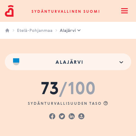
Sydänturvallinen Suomi
SYDÄNTURVALLINEN SUOMI
Open
Etelä-Pohjanmaa
Alajärvi
ALAJÄRVI
73
/100
SYDÄNTURVALLISUUDEN TASO