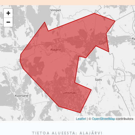
+
−
Leaflet
| ©
OpenStreetMap
contributors
TIETOA ALUEESTA: ALAJÄRVI