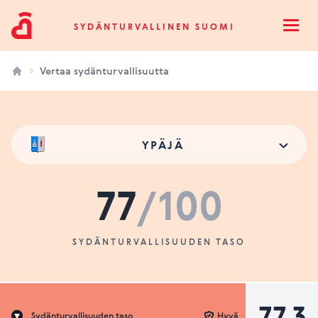
Sydänturvallinen Suomi
SYDÄNTURVALLINEN SUOMI
Open
Vertaa sydänturvallisuutta
YPÄJÄ
77
/100
SYDÄNTURVALLISUUDEN TASO
77.3
Sydänturvallisuuden taso
Hyvä