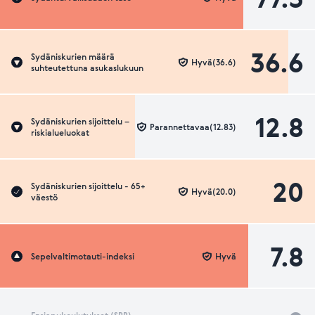
36.6
Sydäniskurien määrä
Hyvä(36.6)
suhteutettuna asukaslukuun
12.8
Sydäniskurien sijoittelu –
Parannettavaa(12.83)
riskialueluokat
20
Sydäniskurien sijoittelu - 65+
Hyvä(20.0)
väestö
7.8
Sepelvaltimotauti-indeksi
Hyvä