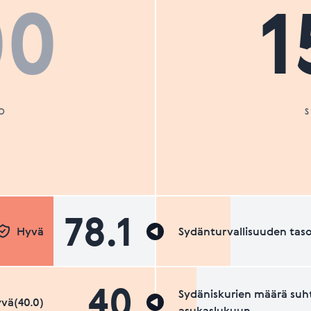
00
1
O
78.1
Hyvä
Sydänturvallisuuden tas
40
Sydäniskurien määrä suh
vä(40.0)
asukaslukuun