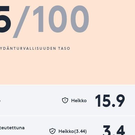
5
/100
SYDÄNTURVALLISUUDEN TASO
15.9
o
Heikko
3.4
teutettuna
Heikko(3.44)