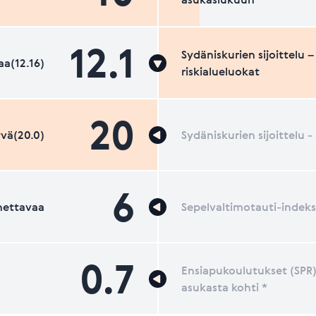
12.1
Sydäniskurien sijoittelu –
a(12.16)
riskialueluokat
20
vä(20.0)
Sydäniskurien sijoittelu 
6
nettavaa
Sepelvaltimotauti-indeks
0.7
Ensiapukoulutukset (SPR)
asukasta kohti *