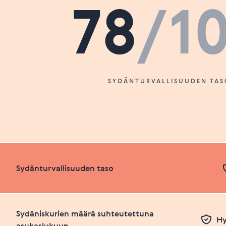
78
/1
SYDÄNTURVALLISUUDEN TAS
Sydänturvallisuuden taso
Sydäniskurien määrä suhteutettuna
Hy
asukaslukuun