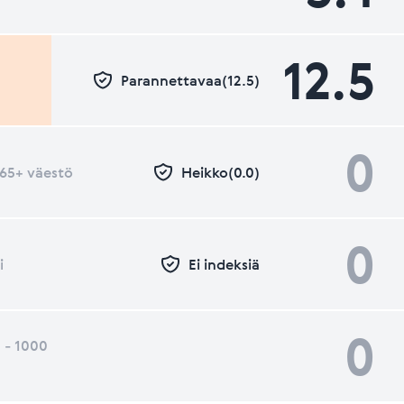
12.5
Parannettavaa(12.5)
0
- 65+ väestö
Heikko(0.0)
0
i
Ei indeksiä
0
 - 1000