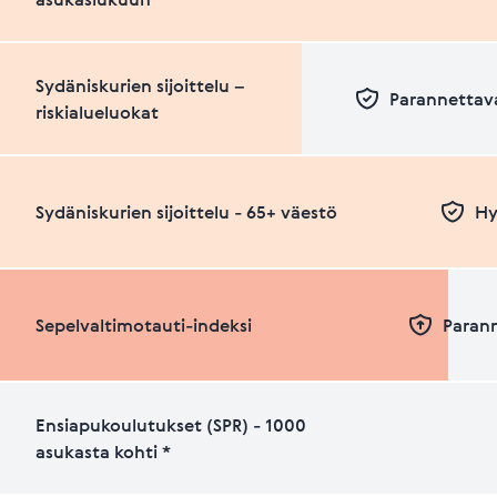
Sydäniskurien sijoittelu –
Parannettava
riskialueluokat
Sydäniskurien sijoittelu - 65+ väestö
Hy
Sepelvaltimotauti-indeksi
Paran
Ensiapukoulutukset (SPR) - 1000
asukasta kohti *