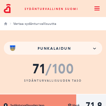
Sydänturvallinen Suomi
SYDÄNTURVALLINEN SUOMI
Open
Vertaa sydänturvallisuutta
PUNKALAIDUN
71
/100
SYDÄNTURVALLISUUDEN TASO
71.8
Sydänturvallisuuden taso
Hyvä