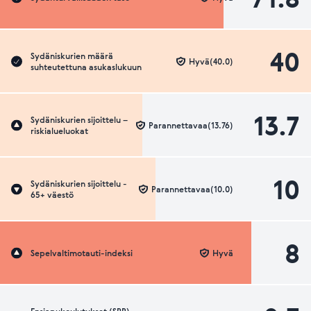
40
Sydäniskurien määrä
Hyvä(40.0)
suhteutettuna asukaslukuun
13.7
Sydäniskurien sijoittelu –
Parannettavaa(13.76)
riskialueluokat
10
Sydäniskurien sijoittelu -
Parannettavaa(10.0)
65+ väestö
8
Sepelvaltimotauti-indeksi
Hyvä