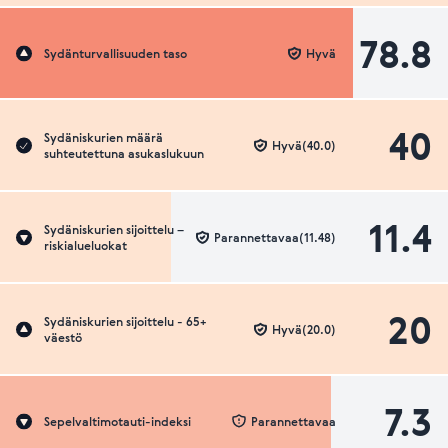
78.8
Sydänturvallisuuden taso
Hyvä
40
Sydäniskurien määrä
Hyvä(40.0)
suhteutettuna asukaslukuun
11.4
Sydäniskurien sijoittelu –
Parannettavaa(11.48)
riskialueluokat
20
Sydäniskurien sijoittelu - 65+
Hyvä(20.0)
väestö
7.3
Sepelvaltimotauti-indeksi
Parannettavaa