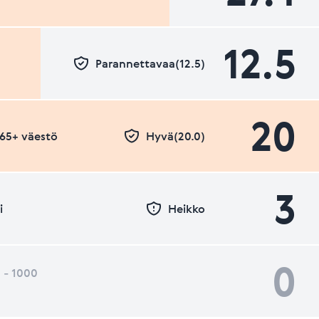
12.5
Parannettavaa(12.5)
20
- 65+ väestö
Hyvä(20.0)
3
i
Heikko
0
 - 1000