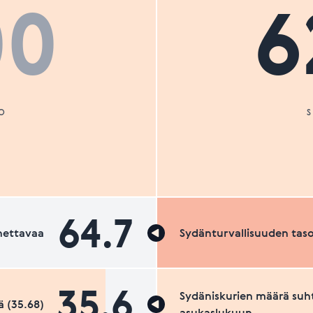
00
6
O
64.7
nettavaa
Sydänturvallisuuden tas
35.6
Sydäniskurien määrä suh
 (35.68)
asukaslukuun