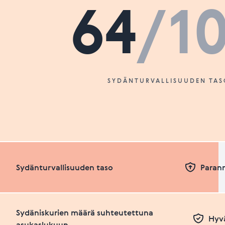
64
/1
SYDÄNTURVALLISUUDEN TAS
Sydänturvallisuuden taso
Paran
Sydäniskurien määrä suhteutettuna
Hyvä
asukaslukuun