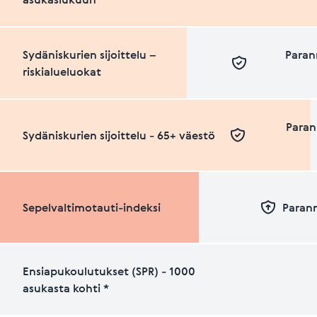
Sydäniskurien sijoittelu –
Paran
riskialueluokat
Paran
Sydäniskurien sijoittelu - 65+ väestö
Sepelvaltimotauti-indeksi
Paran
Ensiapukoulutukset (SPR) - 1000
asukasta kohti *