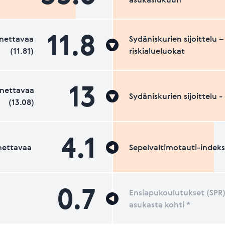
11.8
nettavaa
Sydäniskurien sijoittelu –
(11.81)
riskialueluokat
13
nettavaa
Sydäniskurien sijoittelu 
(13.08)
4.1
nettavaa
Sepelvaltimotauti-indeks
0.7
Ensiapukoulutukset (SPR)
asukasta kohti *