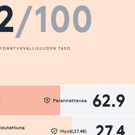
2
/100
SYDÄNTURVALLISUUDEN TASO
62.9
o
Parannettavaa
27.4
teutettuna
Hyvä(27.48)