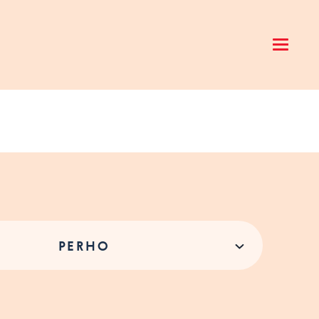
Open 
PERHO