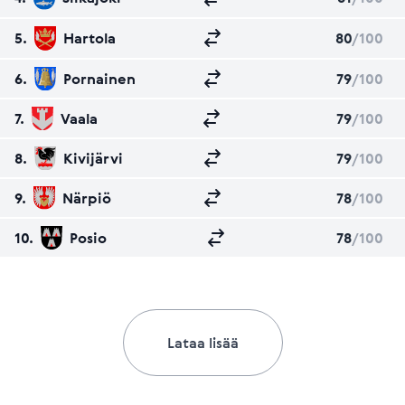
5.
Hartola
80
/100
6.
Pornainen
79
/100
7.
Vaala
79
/100
8.
Kivijärvi
79
/100
9.
Närpiö
78
/100
10.
Posio
78
/100
Lataa lisää