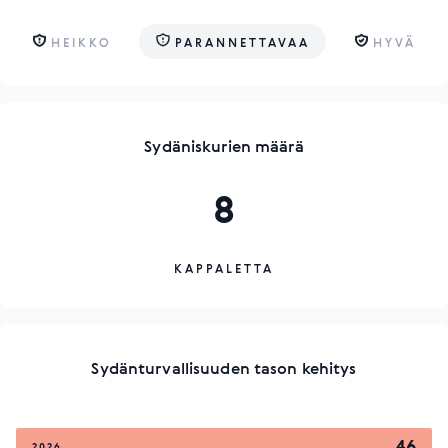
HEIKKO
PARANNETTAVAA
HYVÄ
Sydäniskurien määrä
8
KAPPALETTA
Sydänturvallisuuden tason kehitys
46
2026