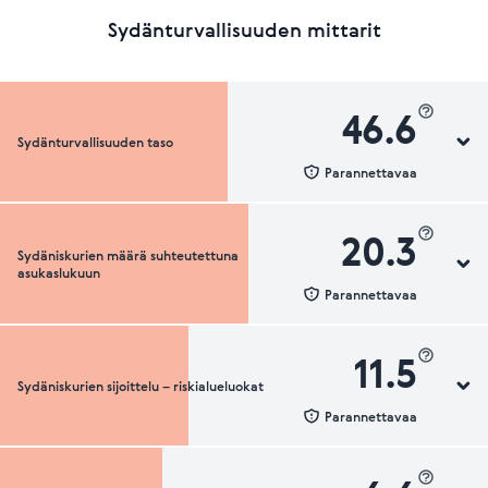
Sydänturvallisuuden mittarit
46.6
Sydänturvallisuuden taso
Parannettavaa
20.3
Sydäniskurien määrä suhteutettuna
Sydänturvallisuuden luokka
asukaslukuun
Parannettavaa
11.5
Sydäniskurien sijoittelu – riskialueluokat
Sydäniskurien määrä suhteutettuna asukaslukuun
Parannettavaa