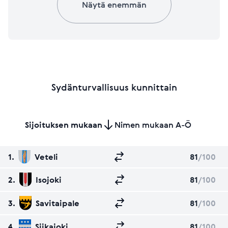
Näytä enemmän
Sydänturvallisuus kunnittain
Sijoituksen mukaan
Nimen mukaan A-Ö
1.
Veteli
81
/100
2.
Isojoki
81
/100
3.
Savitaipale
81
/100
4.
Siikajoki
81
/100