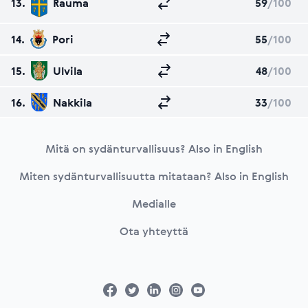
13.
Rauma
59
/100
14.
Pori
55
/100
15.
Ulvila
48
/100
16.
Nakkila
33
/100
Footer
Mitä on sydänturvallisuus? Also in English
Miten sydänturvallisuutta mitataan? Also in English
Medialle
Ota yhteyttä