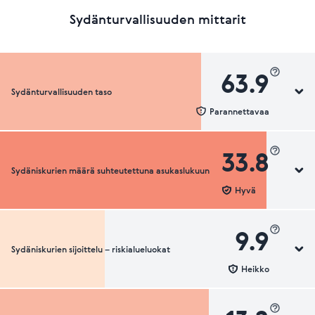
Sydänturvallisuuden mittarit
63.9
Sydänturvallisuuden taso
Parannettavaa
33.8
Sydäniskurien määrä suhteutettuna asukaslukuun
Sydänturvallisuuden luokka
Hyvä
9.9
Sydäniskurien sijoittelu – riskialueluokat
Sydäniskurien määrä suhteutettuna asukaslukuun
Heikko