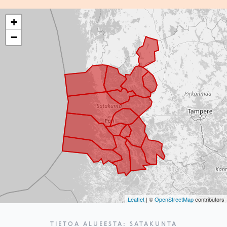
+
−
Leaflet
| ©
OpenStreetMap
contributors
TIETOA ALUEESTA: SATAKUNTA