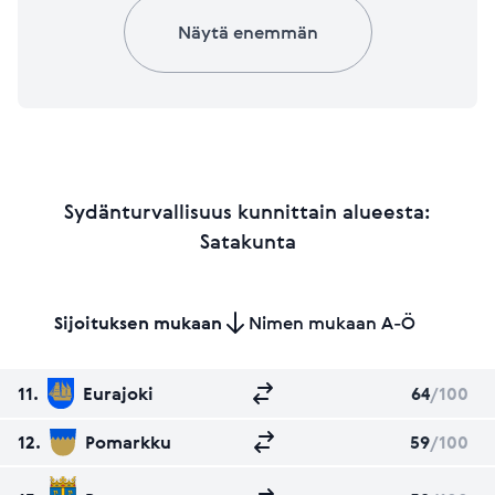
Näytä enemmän
Sydänturvallisuus kunnittain alueesta:
Satakunta
Sijoituksen mukaan
Nimen mukaan A-Ö
11.
Eurajoki
64
/100
12.
Pomarkku
59
/100