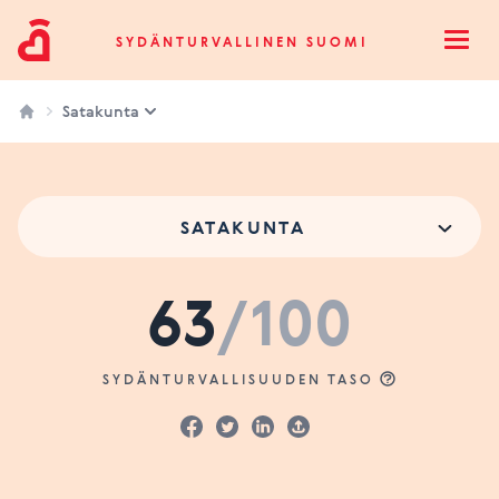
Sydänturvallinen Suomi
SYDÄNTURVALLINEN SUOMI
Open
Satakunta
SATAKUNTA
63
/100
SYDÄNTURVALLISUUDEN TASO