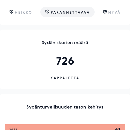
HEIKKO
PARANNETTAVAA
HYVÄ
Sydäniskurien määrä
726
KAPPALETTA
Sydänturvallisuuden tason kehitys
63
2026