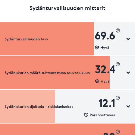
Sydänturvallisuuden mittarit
69.6
Sydänturvallisuuden taso
Hyvä
32.4
Sydäniskurien määrä suhteutettuna asukaslukuun
Sydänturvallisuuden luokka
Hyvä
12.1
Sydäniskurien sijoittelu – riskialueluokat
Sydäniskurien määrä suhteutettuna asukaslukuun
Parannettavaa