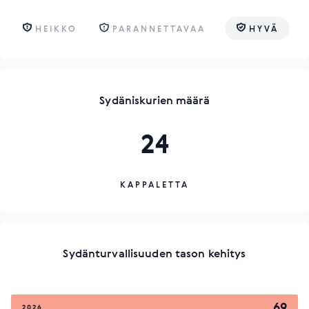
HEIKKO
PARANNETTAVAA
HYVÄ
Sydäniskurien määrä
24
KAPPALETTA
Sydänturvallisuuden tason kehitys
69
2026