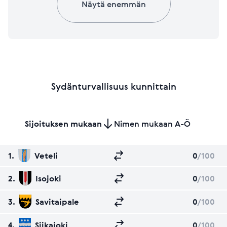
Näytä enemmän
Sydänturvallisuus kunnittain
Sijoituksen mukaan
Nimen mukaan A-Ö
1.
Veteli
0
/100
2.
Isojoki
0
/100
3.
Savitaipale
0
/100
4.
Siikajoki
0
/100