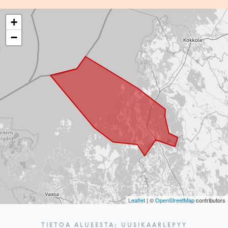
+
−
Leaflet
| ©
OpenStreetMap
contributors
TIETOA ALUEESTA: UUSIKAARLEPYY