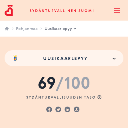
Sydänturvallinen Suomi
SYDÄNTURVALLINEN SUOMI
Open
Pohjanmaa
Uusikaarlepyy
UUSIKAARLEPYY
69
/100
SYDÄNTURVALLISUUDEN TASO