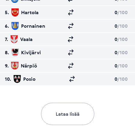
5.
Hartola
0
/100
6.
Pornainen
0
/100
7.
Vaala
0
/100
8.
Kivijärvi
0
/100
9.
Närpiö
0
/100
10.
Posio
0
/100
Lataa lisää