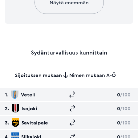
Näytä enemmän
Sydänturvallisuus kunnittain
Sijoituksen mukaan
Nimen mukaan A-Ö
1.
Veteli
0
/100
2.
Isojoki
0
/100
3.
Savitaipale
0
/100
4.
Siikajoki
0
/100