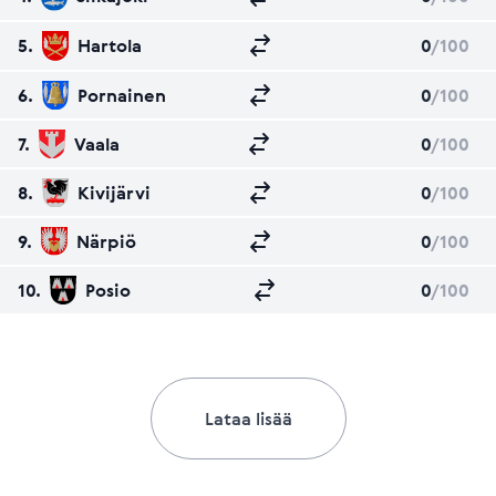
5.
Hartola
0
/100
6.
Pornainen
0
/100
7.
Vaala
0
/100
8.
Kivijärvi
0
/100
9.
Närpiö
0
/100
10.
Posio
0
/100
Lataa lisää