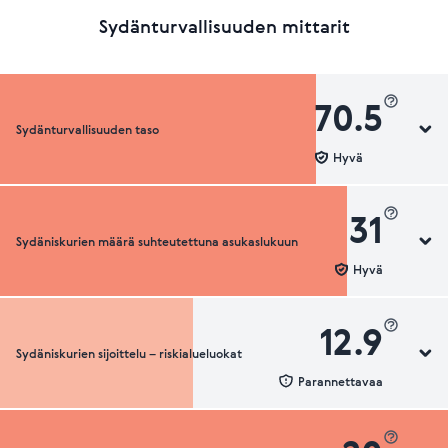
Sydänturvallisuuden mittarit
70.5
Sydänturvallisuuden taso
Hyvä
31
Sydäniskurien määrä suhteutettuna asukaslukuun
Sydänturvallisuuden luokka
Hyvä
12.9
Sydäniskurien sijoittelu – riskialueluokat
Sydäniskurien määrä suhteutettuna asukaslukuun
Parannettavaa