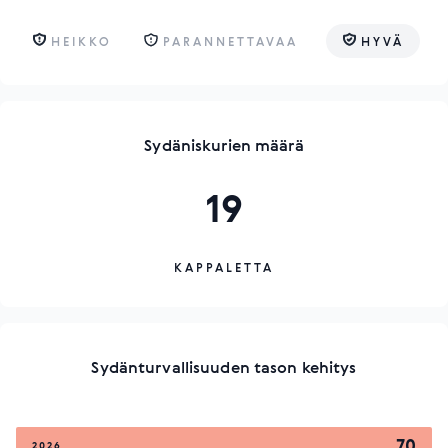
HEIKKO
PARANNETTAVAA
HYVÄ
Sydäniskurien määrä
19
KAPPALETTA
Sydänturvallisuuden tason kehitys
70
2026