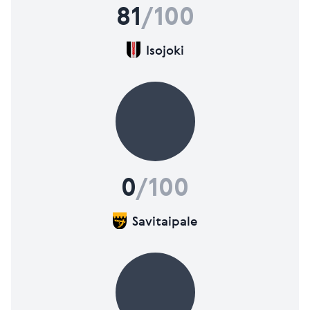
81
/100
Isojoki
0
/100
Savitaipale