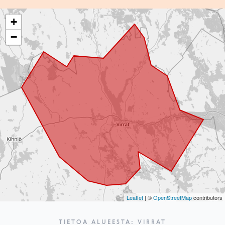
+
−
Leaflet
| ©
OpenStreetMap
contributors
TIETOA ALUEESTA: VIRRAT