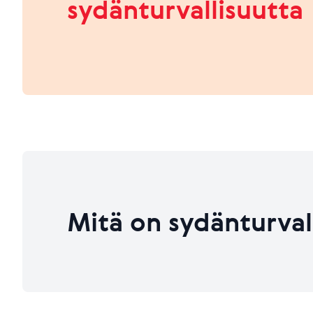
sydänturvallisuutta
HEIKKO
PARANNETTAVAA
Viimeksi päivitetty 26.06.2026
Viimeksi päivitetty 26.06.2026
Mitä on sydänturval
Viimeksi päivitetty 26.06.2026