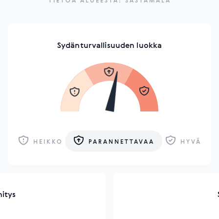
TIETOA ALUEESTA: SASTAMALA
Sydänturvallisuuden luokka
HEIKKO
PARANNETTAVAA
HYVÄ
hitys