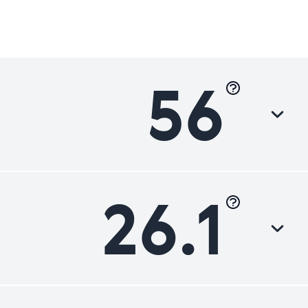
56
26.1
Luokka
Parannettavaa
Parannettavaa