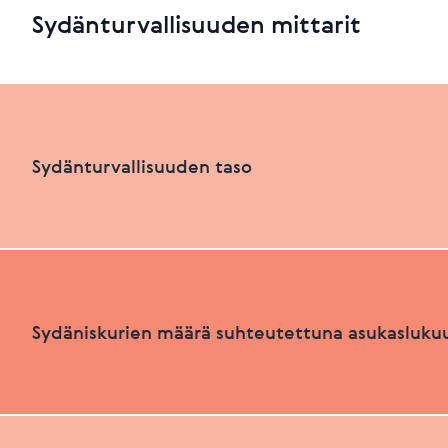
Sydänturvallisuuden mittarit
Sydänturvallisuuden taso
Sydänturvallisuuden luokka
Sydäniskurien määrä suhteutettuna asukasluku