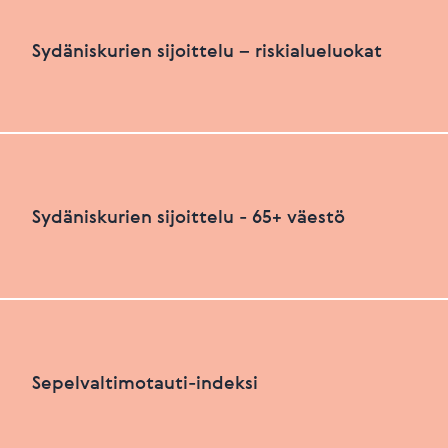
Sydäniskurien määrä suhteutettuna asukasluku
Sydäniskurien sijoittelu – riskialueluokat
HEIKKO
PARANNETTAVAA
Sydäniskurien sijoittelu – riskialueluokat
Sydäniskurien sijoittelu - 65+ väestö
Viimeksi päivitetty 26.06.2026
+
HEIKKO
PARANNETTAVAA
−
Sydäniskurien sijoittelu - 65+ väestö
Sepelvaltimotauti-indeksi
+