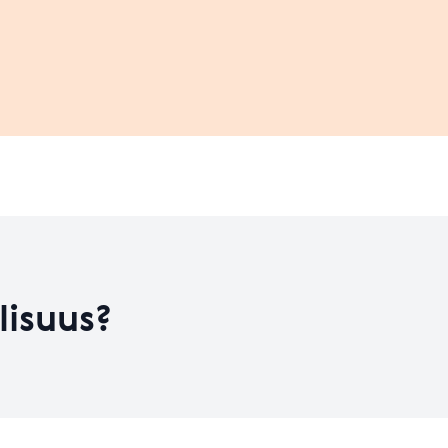
Leaflet
| ©
OpenStreetMap
contributors
on kehitysvaiheess
HYVÄ
Koulutusten määrä
20
Koulutusten määrä
128
Taso 31.12.2023
5.32
lisuus?