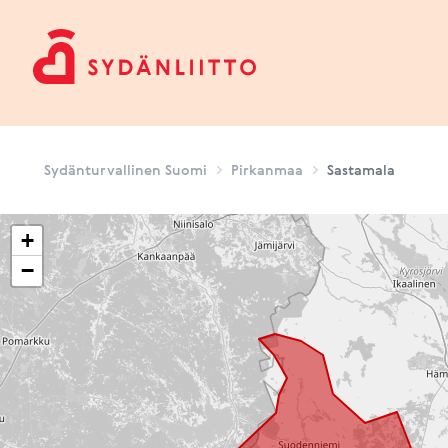
Sydänturvallinen Suomi
Sydänturvallinen Suomi
Pirkanmaa
Sastamala
+
−