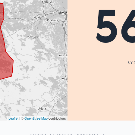
5
SY
Leaflet
| ©
OpenStreetMap
contributors