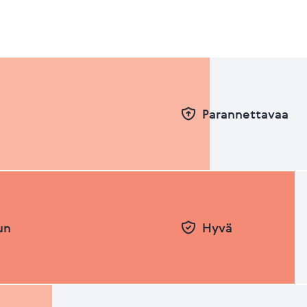
Parannettavaa
un
Hyvä
Pvm
Taso
26.06.2026
56.09
31.12.2025
54.31