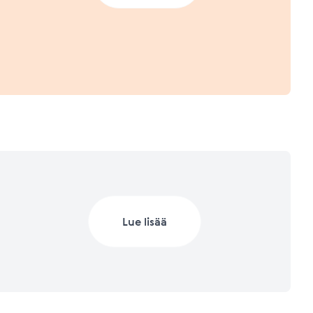
a.
 2023 (Q1/2023)
Lisätietoja mittareista
Lisätietoja mittareista
 2022
Lue lisää
Lisätietoja mittareista