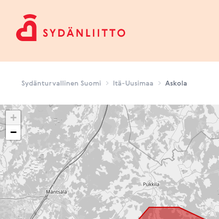
Sydänturvallinen Suomi
Sydänturvallinen Suomi
Itä-Uusimaa
Askola
+
−