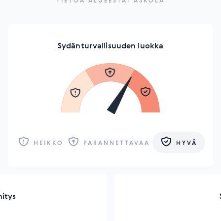
TIETOA ALUEESTA: ASKOLA
Sydänturvallisuuden luokka
HEIKKO
PARANNETTAVAA
HYVÄ
hitys