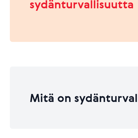
sydänturvallisuutta
HEIKKO
PARANNETTAVAA
Viimeksi päivitetty 26.06.2026
Viimeksi päivitetty 26.06.2026
Mitä on sydänturval
Viimeksi päivitetty 26.06.2026