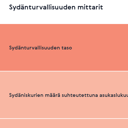
Sydänturvallisuuden mittarit
Sydänturvallisuuden taso
Sydänturvallisuuden luokka
Sydäniskurien määrä suhteutettuna asukasluku