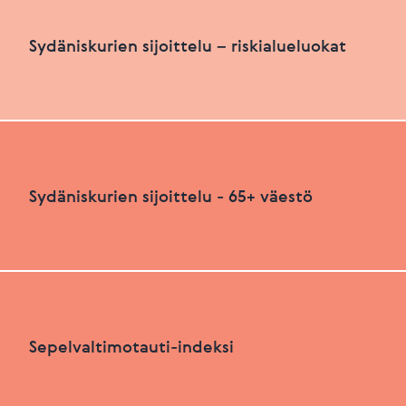
Sydäniskurien määrä suhteutettuna asukasluku
Sydäniskurien sijoittelu – riskialueluokat
HEIKKO
PARANNETTAVAA
Sydäniskurien sijoittelu – riskialueluokat
Sydäniskurien sijoittelu - 65+ väestö
Viimeksi päivitetty 26.06.2026
+
HEIKKO
PARANNETTAVAA
−
Sydäniskurien sijoittelu - 65+ väestö
Sepelvaltimotauti-indeksi
+