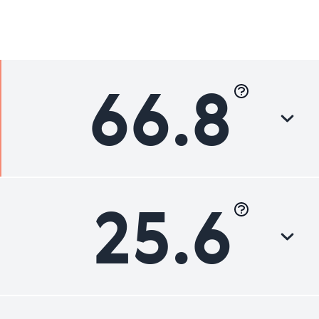
66.8
25.6
Luokka
Hyvä
Parannettavaa