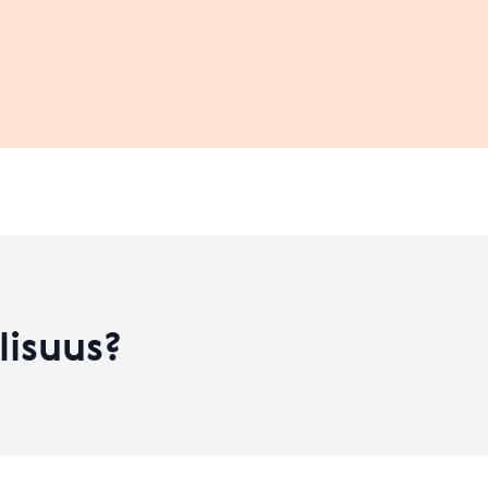
Leaflet
| ©
OpenStreetMap
contributors
on kehitysvaiheess
HYVÄ
Koulutusten määrä
2
Koulutusten määrä
22
Taso 31.12.2023
4.51
lisuus?