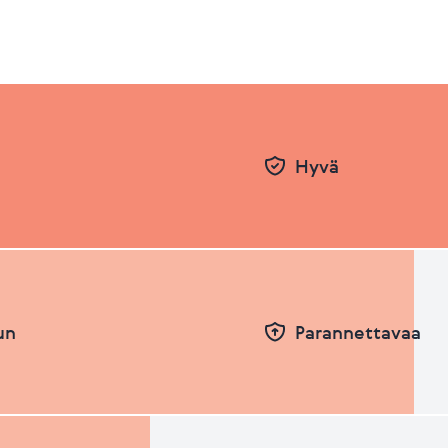
Hyvä
un
Parannettavaa
Pvm
Taso
26.06.2026
66.85
31.12.2025
64.92