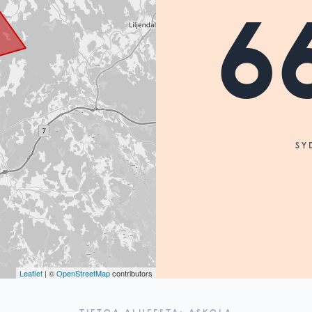
6
SY
Leaflet
| ©
OpenStreetMap
contributors