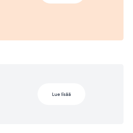
a.
 2023 (Q1/2023)
Lisätietoja mittareista
Lisätietoja mittareista
 2022
Lue lisää
Lisätietoja mittareista