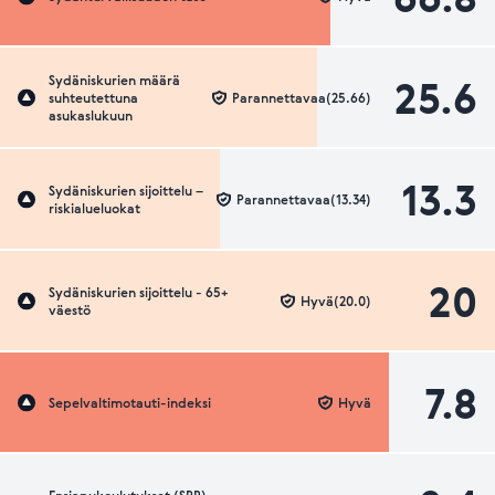
25.6
Sydäniskurien määrä
suhteutettuna
Parannettavaa(25.66)
asukaslukuun
13.3
Sydäniskurien sijoittelu –
Parannettavaa(13.34)
riskialueluokat
20
Sydäniskurien sijoittelu - 65+
Hyvä(20.0)
väestö
7.8
Sepelvaltimotauti-indeksi
Hyvä