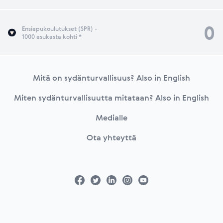
0
Ensiapukoulutukset (SPR) -
1000 asukasta kohti *
Footer
Mitä on sydänturvallisuus? Also in English
Miten sydänturvallisuutta mitataan? Also in English
Medialle
Ota yhteyttä