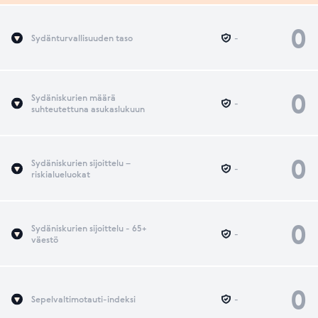
0
Sydänturvallisuuden taso
-
0
Sydäniskurien määrä
-
suhteutettuna asukaslukuun
0
Sydäniskurien sijoittelu –
-
riskialueluokat
0
Sydäniskurien sijoittelu - 65+
-
väestö
0
Sepelvaltimotauti-indeksi
-