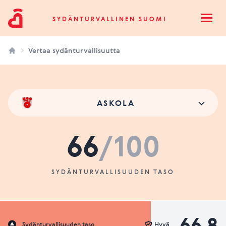
Sydänturvallinen Suomi
SYDÄNTURVALLINEN SUOMI
Open
Vertaa sydänturvallisuutta
ASKOLA
66
/100
SYDÄNTURVALLISUUDEN TASO
66.8
Sydänturvallisuuden taso
Hyvä